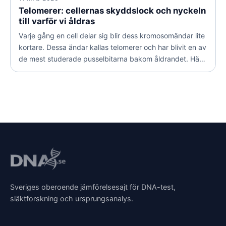
Telomerer: cellernas skyddslock och nyckeln
till varför vi åldras
Varje gång en cell delar sig blir dess kromosomändar lite
kortare. Dessa ändar kallas telomerer och har blivit en av
de mest studerade pusselbitarna bakom åldrandet. Här
förklarar vi vad telomerer är, hur de fungerar och vad
forskningen faktiskt vet om sambandet mellan
telomerlängd och hälsa.
Sveriges oberoende jämförelsesajt för DNA-test,
släktforskning och ursprungsanalys.