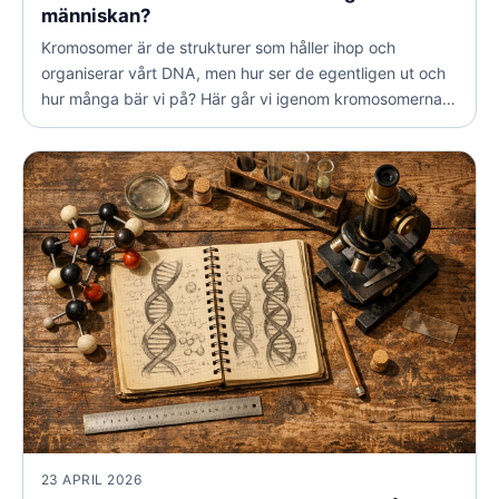
människan?
Kromosomer är de strukturer som håller ihop och
organiserar vårt DNA, men hur ser de egentligen ut och
hur många bär vi på? Här går vi igenom kromosomernas
uppbyggnad, könskromosomernas roll och vad de
betyder för både arv och släktforskning.
23 APRIL 2026