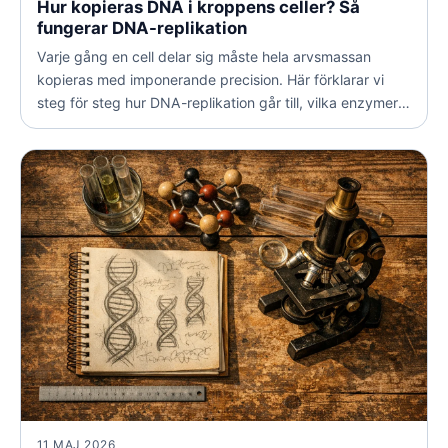
Hur kopieras DNA i kroppens celler? Så
fungerar DNA-replikation
Varje gång en cell delar sig måste hela arvsmassan
kopieras med imponerande precision. Här förklarar vi
steg för steg hur DNA-replikation går till, vilka enzymer
som är inblandade och varför processen är så viktig för
liv, arv och hälsa.
11 MAJ 2026