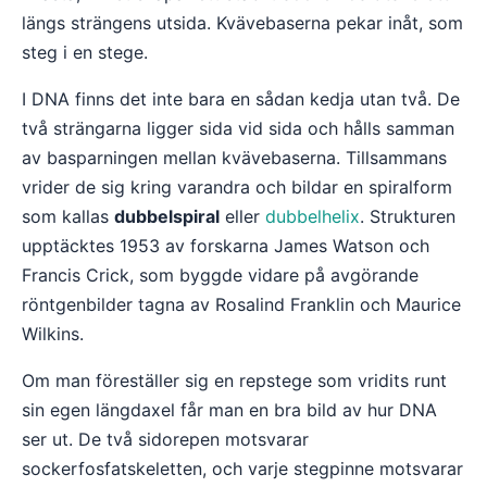
längs strängens utsida. Kvävebaserna pekar inåt, som
steg i en stege.
I DNA finns det inte bara en sådan kedja utan två. De
två strängarna ligger sida vid sida och hålls samman
av basparningen mellan kvävebaserna. Tillsammans
vrider de sig kring varandra och bildar en spiralform
som kallas
dubbelspiral
eller
dubbelhelix
. Strukturen
upptäcktes 1953 av forskarna James Watson och
Francis Crick, som byggde vidare på avgörande
röntgenbilder tagna av Rosalind Franklin och Maurice
Wilkins.
Om man föreställer sig en repstege som vridits runt
sin egen längdaxel får man en bra bild av hur DNA
ser ut. De två sidorepen motsvarar
sockerfosfatskeletten, och varje stegpinne motsvarar