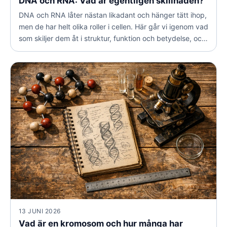
DNA och RNA: Vad är egentligen skillnaden?
DNA och RNA låter nästan likadant och hänger tätt ihop,
men de har helt olika roller i cellen. Här går vi igenom vad
som skiljer dem åt i struktur, funktion och betydelse, och
varför båda är livsnödvändiga för allt levande.
13 JUNI 2026
Vad är en kromosom och hur många har