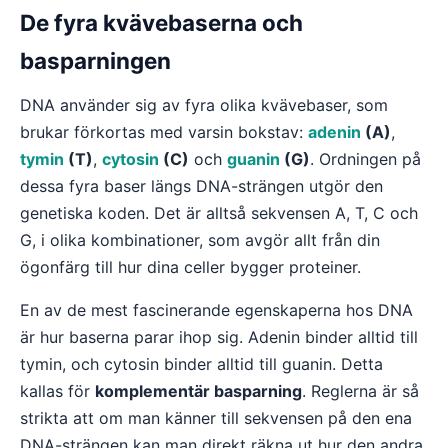
De fyra kvävebaserna och
basparningen
DNA använder sig av fyra olika kvävebaser, som
brukar förkortas med varsin bokstav:
adenin
(A)
,
tymin
(T)
,
cytosin
(C)
och
guanin
(G)
. Ordningen på
dessa fyra baser längs DNA-strängen utgör den
genetiska koden. Det är alltså sekvensen A, T, C och
G, i olika kombinationer, som avgör allt från din
ögonfärg till hur dina celler bygger proteiner.
En av de mest fascinerande egenskaperna hos DNA
är hur baserna parar ihop sig. Adenin binder alltid till
tymin, och cytosin binder alltid till guanin. Detta
kallas för
komplementär basparning
. Reglerna är så
strikta att om man känner till sekvensen på den ena
DNA-strängen kan man direkt räkna ut hur den andra