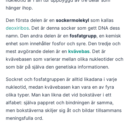
nukleotid är i sin tur uppbyggd av tre delar som
hänger ihop.
Den första delen är en
sockermolekyl
som kallas
deoxiribos
. Det är denna socker som gett DNA dess
namn. Den andra delen är en
fosfatgrupp
, en kemisk
enhet som innehåller fosfor och syre. Den tredje och
mest avgörande delen är en
kvävebas
. Det är
kvävebasen som varierar mellan olika nukleotider och
som bär på själva den genetiska informationen.
Sockret och fosfatgruppen är alltid likadana i varje
nukleotid, medan kvävebasen kan vara en av fyra
olika typer. Man kan likna det vid bokstäver i ett
alfabet: själva pappret och bindningen är samma,
men bokstäverna skiljer sig åt och bildar tillsammans
meningsfulla ord.