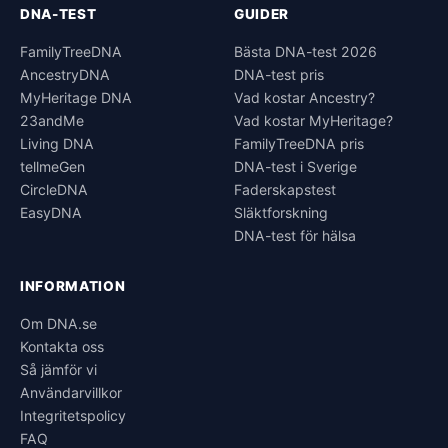
DNA-TEST
GUIDER
FamilyTreeDNA
Bästa DNA-test 2026
AncestryDNA
DNA-test pris
MyHeritage DNA
Vad kostar Ancestry?
23andMe
Vad kostar MyHeritage?
Living DNA
FamilyTreeDNA pris
tellmeGen
DNA-test i Sverige
CircleDNA
Faderskapstest
EasyDNA
Släktforskning
DNA-test för hälsa
INFORMATION
Om DNA.se
Kontakta oss
Så jämför vi
Användarvillkor
Integritetspolicy
FAQ