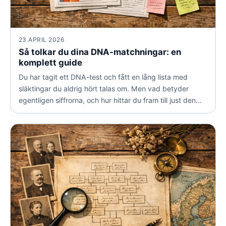
23 APRIL 2026
Så tolkar du dina DNA-matchningar: en
komplett guide
Du har tagit ett DNA-test och fått en lång lista med
släktingar du aldrig hört talas om. Men vad betyder
egentligen siffrorna, och hur hittar du fram till just den
koppling du letar efter? Här går vi igenom allt du
behöver för att förstå och använda dina matchningar.