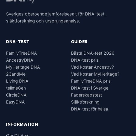
Sveriges oberoende jämförelsesajt för DNA-test,
släktforskning och ursprungsanalys.
DNA-TEST
GUIDER
FamilyTreeDNA
Bästa DNA-test 2026
AncestryDNA
DNA-test pris
MyHeritage DNA
Vad kostar Ancestry?
23andMe
Vad kostar MyHeritage?
Living DNA
FamilyTreeDNA pris
tellmeGen
DNA-test i Sverige
CircleDNA
Faderskapstest
EasyDNA
Släktforskning
DNA-test för hälsa
INFORMATION
Om DNA.se