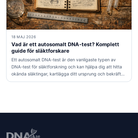
18 MAJ 2026
Vad är ett autosomalt DNA-test? Komplett
guide för släktforskare
Ett autosomalt DNA-test är den vanligaste typen av
DNA-test för släktforskning och kan hjälpa dig att hitta
okända släktingar, kartlägga ditt ursprung och bekräfta
familjeband. Här går vi igenom hur testet fungerar, vad
resultaten betyder och hur du använder dem på bästa
sätt.