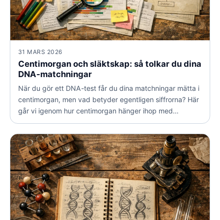
31 MARS 2026
Centimorgan och släktskap: så tolkar du dina
DNA-matchningar
När du gör ett DNA-test får du dina matchningar mätta i
centimorgan, men vad betyder egentligen siffrorna? Här
går vi igenom hur centimorgan hänger ihop med
släktskap, varför samma värde kan betyda olika saker
och hur du använder kunskapen i din egen
släktforskning.