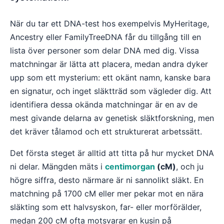
När du tar ett DNA-test hos exempelvis MyHeritage,
Ancestry eller FamilyTreeDNA får du tillgång till en
lista över personer som delar DNA med dig. Vissa
matchningar är lätta att placera, medan andra dyker
upp som ett mysterium: ett okänt namn, kanske bara
en signatur, och inget släktträd som vägleder dig. Att
identifiera dessa okända matchningar är en av de
mest givande delarna av genetisk släktforskning, men
det kräver tålamod och ett strukturerat arbetssätt.
Det första steget är alltid att titta på hur mycket DNA
ni delar. Mängden mäts i
centimorgan
(cM)
, och ju
högre siffra, desto närmare är ni sannolikt släkt. En
matchning på 1700 cM eller mer pekar mot en nära
släkting som ett halvsyskon, far- eller morförälder,
medan 200 cM ofta motsvarar en kusin på