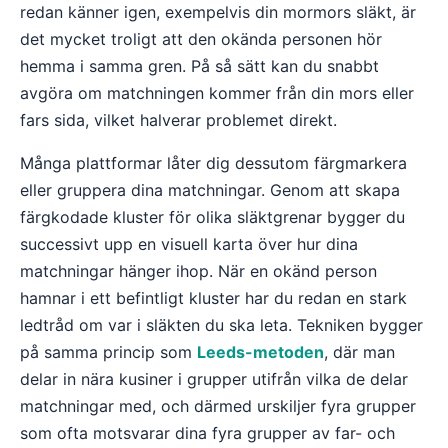
redan känner igen, exempelvis din mormors släkt, är
det mycket troligt att den okända personen hör
hemma i samma gren. På så sätt kan du snabbt
avgöra om matchningen kommer från din mors eller
fars sida, vilket halverar problemet direkt.
Många plattformar låter dig dessutom färgmarkera
eller gruppera dina matchningar. Genom att skapa
färgkodade kluster för olika släktgrenar bygger du
successivt upp en visuell karta över hur dina
matchningar hänger ihop. När en okänd person
hamnar i ett befintligt kluster har du redan en stark
ledtråd om var i släkten du ska leta. Tekniken bygger
på samma princip som
Leeds-metoden
, där man
delar in nära kusiner i grupper utifrån vilka de delar
matchningar med, och därmed urskiljer fyra grupper
som ofta motsvarar dina fyra grupper av far- och