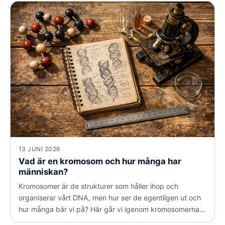
den här strukturen är så genial.
13 JUNI 2026
Vad är en kromosom och hur många har
människan?
Kromosomer är de strukturer som håller ihop och
organiserar vårt DNA, men hur ser de egentligen ut och
hur många bär vi på? Här går vi igenom kromosomernas
uppbyggnad, könskromosomernas roll och vad de