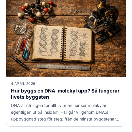
4 APRIL 2026
Hur byggs en DNA-molekyl upp? Så fungerar
livets byggsten
DNA är ritningen för allt liv, men hur ser molekylen
egentligen ut på insidan? Här går vi igenom DNA:s
uppbyggnad steg för steg, från de minsta byggstenarna
till den berömda dubbelspiralen, och förklarar varför just