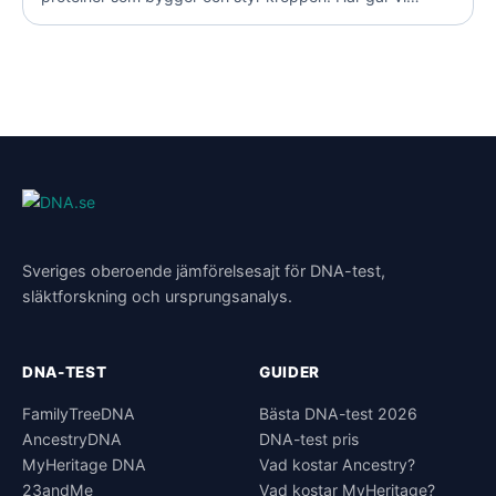
igenom hela förloppet steg för steg, från gen till färdig
molekyl, på ett sätt som är lätt att förstå.
Sveriges oberoende jämförelsesajt för DNA-test,
släktforskning och ursprungsanalys.
DNA-TEST
GUIDER
FamilyTreeDNA
Bästa DNA-test 2026
AncestryDNA
DNA-test pris
MyHeritage DNA
Vad kostar Ancestry?
23andMe
Vad kostar MyHeritage?