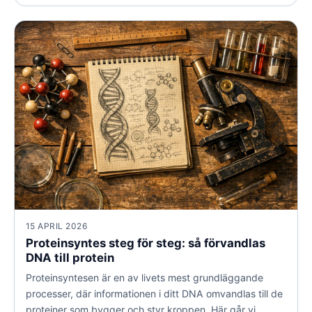
vad ett DNA-test för hälsa faktiskt kan visa, var
gränserna går och hur du tolkar resultaten klokt.
15 APRIL 2026
Proteinsyntes steg för steg: så förvandlas
DNA till protein
Proteinsyntesen är en av livets mest grundläggande
processer, där informationen i ditt DNA omvandlas till de
proteiner som bygger och styr kroppen. Här går vi