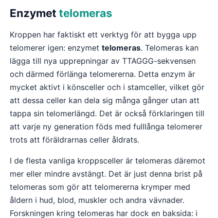
Enzymet
telomeras
Kroppen har faktiskt ett verktyg för att bygga upp
telomerer igen: enzymet
telomeras
. Telomeras kan
lägga till nya upprepningar av TTAGGG-sekvensen
och därmed förlänga telomererna. Detta enzym är
mycket aktivt i könsceller och i stamceller, vilket gör
att dessa celler kan dela sig många gånger utan att
tappa sin telomerlängd. Det är också förklaringen till
att varje ny generation föds med fulllånga telomerer
trots att föräldrarnas celler åldrats.
I de flesta vanliga kroppsceller är telomeras däremot
mer eller mindre avstängt. Det är just denna brist på
telomeras som gör att telomererna krymper med
åldern i hud, blod, muskler och andra vävnader.
Forskningen kring telomeras har dock en baksida: i