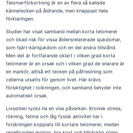
Telomerförkortning är en av flera så kallade
kännetecken på åldrande, men knappast hela
förklaringen.
Studier har visat samband mellan korta telomerer
och ökad risk för vissa åldersrelaterade sjukdomar,
som hjärt-kärlsjukdom och en del andra tillstånd.
Men det är fortfarande oklart i vilken grad korta
telomerer är en orsak och i vilken grad de snarare är
en markör, alltså ett tecken på påfrestning som
cellerna utsatts för genom livet. Här krävs
försiktighet i tolkningen, och samband betyder inte
automatiskt orsak.
Livsstilen tycks ha en viss påverkan. Kronisk stress,
rökning, fetma och låg fysisk aktivitet har i
forskningen kopplats till kortare telomerer, medan
regelbunden motion, bra kost och tillräcklig sömn