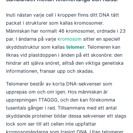
Inuti nästan varje cell i kroppen finns ditt DNA tätt
packat i strukturer som kallas kromosomer.
Människan har normalt 46 kromosomer, ordnade i 23
par. I ändarna på varje
kromosom
sitter en speciell
skyddsstruktur som kallas
telomer
. Telomeren kan
liknas vid plastdoppen i änden på ett skosnöre: den
hindrar att själva snöret, alltså den viktiga genetiska
informationen, fransar upp och skadas.
Telomerer består av korta DNA-sekvenser som
upprepas om och om igen. Hos människan är
upprepningen TTAGGG, och den kan förekomma
tusentals gånger i rad. Tillsammans med ett antal
skyddande proteiner bildar dessa sekvenser ett slags
lock som ser till att cellen inte uppfattar
kromosomändarna som trasigt DNA. Utan telomerer