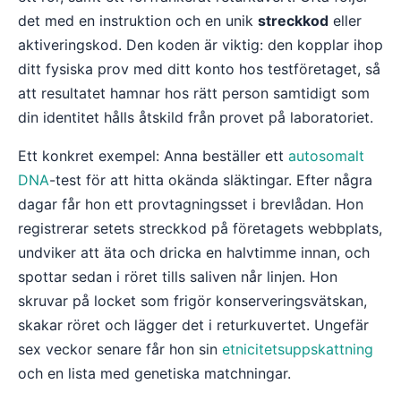
det med en instruktion och en unik
streckkod
eller
aktiveringskod. Den koden är viktig: den kopplar ihop
ditt fysiska prov med ditt konto hos testföretaget, så
att resultatet hamnar hos rätt person samtidigt som
din identitet hålls åtskild från provet på laboratoriet.
Ett konkret exempel: Anna beställer ett
autosomalt
DNA
-test för att hitta okända släktingar. Efter några
dagar får hon ett provtagningsset i brevlådan. Hon
registrerar setets streckkod på företagets webbplats,
undviker att äta och dricka en halvtimme innan, och
spottar sedan i röret tills saliven når linjen. Hon
skruvar på locket som frigör konserveringsvätskan,
skakar röret och lägger det i returkuvertet. Ungefär
sex veckor senare får hon sin
etnicitetsuppskattning
och en lista med genetiska matchningar.