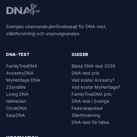
Sveriges oberoende jämförelsesajt för DNA-test,
släktforskning och ursprungsanalys.
DNA-TEST
GUIDER
FamilyTreeDNA
Bästa DNA-test 2026
AncestryDNA
DNA-test pris
MyHeritage DNA
Vad kostar Ancestry?
23andMe
Vad kostar MyHeritage?
Living DNA
FamilyTreeDNA pris
tellmeGen
DNA-test i Sverige
CircleDNA
Faderskapstest
EasyDNA
Släktforskning
DNA-test för hälsa