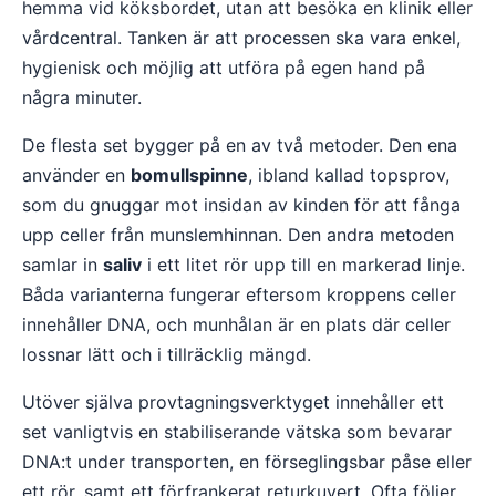
hemma vid köksbordet, utan att besöka en klinik eller
vårdcentral. Tanken är att processen ska vara enkel,
hygienisk och möjlig att utföra på egen hand på
några minuter.
De flesta set bygger på en av två metoder. Den ena
använder en
bomullspinne
, ibland kallad topsprov,
som du gnuggar mot insidan av kinden för att fånga
upp celler från munslemhinnan. Den andra metoden
samlar in
saliv
i ett litet rör upp till en markerad linje.
Båda varianterna fungerar eftersom kroppens celler
innehåller DNA, och munhålan är en plats där celler
lossnar lätt och i tillräcklig mängd.
Utöver själva provtagningsverktyget innehåller ett
set vanligtvis en stabiliserande vätska som bevarar
DNA:t under transporten, en förseglingsbar påse eller
ett rör, samt ett förfrankerat returkuvert. Ofta följer