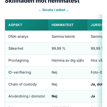
Skillnaden mot hemmatest
← Skrolla i sidled →
ASPEKT
HEMMATEST
JURIDISK
DNA-analys
Samma teknik
Samma te
Säkerhet
99,99 %
99,99 %
Provtagning
Hemma av dig själv
Hos vårdc
ID-verifiering
Nej
Foto-ID k
Chain of custody
Nej
Ja, doku
Användning i domstol
Nej
Ja