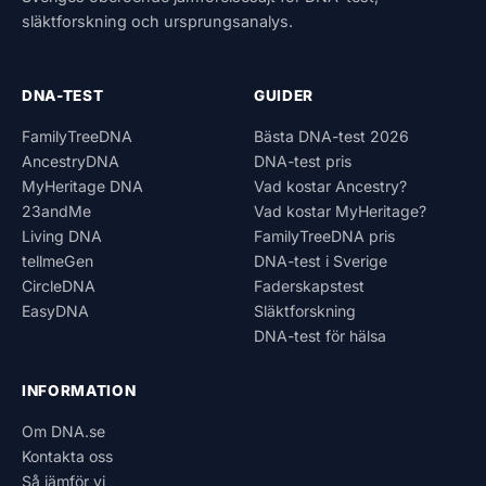
släktforskning och ursprungsanalys.
DNA-TEST
GUIDER
FamilyTreeDNA
Bästa DNA-test 2026
AncestryDNA
DNA-test pris
MyHeritage DNA
Vad kostar Ancestry?
23andMe
Vad kostar MyHeritage?
Living DNA
FamilyTreeDNA pris
tellmeGen
DNA-test i Sverige
CircleDNA
Faderskapstest
EasyDNA
Släktforskning
DNA-test för hälsa
INFORMATION
Om DNA.se
Kontakta oss
Så jämför vi