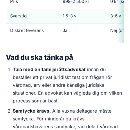
Pris
999-2 500 kr
0 kr (soc
Svarstid
1,5-3 v
3-6 v
Diskret leverans
Ja
Nej (offic
Vad du ska tänka på
Tala med en familjerättsadvokat
innan du
beställer ett privat juridiskt test om frågan rör
vårdnad, arv eller andra känsliga juridiska
situationer. En advokat kan vägleda dig om vilken
process som är bäst.
Samtycke krävs.
Alla vuxna deltagare måste
samtycka. För minderåriga krävs
vårdnadshavarens samtycke, vid delad vårdnad