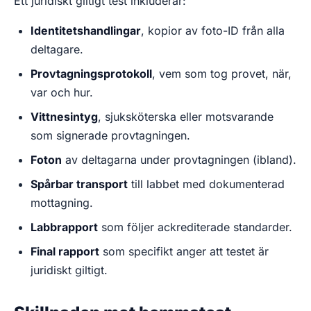
Ett juridiskt giltigt test inkluderar:
Identitetshandlingar
, kopior av foto-ID från alla
deltagare.
Provtagningsprotokoll
, vem som tog provet, när,
var och hur.
Vittnesintyg
, sjuksköterska eller motsvarande
som signerade provtagningen.
Foton
av deltagarna under provtagningen (ibland).
Spårbar transport
till labbet med dokumenterad
mottagning.
Labbrapport
som följer ackrediterade standarder.
Final rapport
som specifikt anger att testet är
juridiskt giltigt.