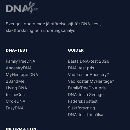
Sveriges oberoende jämförelsesajt för DNA-test,
släktforskning och ursprungsanalys.
DNA-TEST
GUIDER
FamilyTreeDNA
Bästa DNA-test 2026
AncestryDNA
DNA-test pris
MyHeritage DNA
Vad kostar Ancestry?
23andMe
Vad kostar MyHeritage?
Living DNA
FamilyTreeDNA pris
tellmeGen
DNA-test i Sverige
CircleDNA
Faderskapstest
EasyDNA
Släktforskning
DNA-test för hälsa
INFORMATION