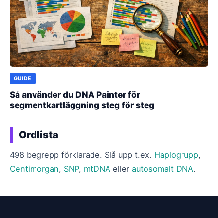
GUIDE
Så använder du DNA Painter för
segmentkartläggning steg för steg
Ordlista
498 begrepp förklarade. Slå upp t.ex.
Haplogrupp
,
Centimorgan
,
SNP
,
mtDNA
eller
autosomalt DNA
.