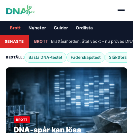
DNA-magasinet - nyheter om
Brott
Nyheter
Guider
Ordlista
BROTT
Brattåsmorden: åtal väckt - nu prövas DNA
SENASTE
Bästa DNA-testet
Faderskapstest
Släktforskn
BESTÄLL:
BROTT
DNA-spår kan lösa