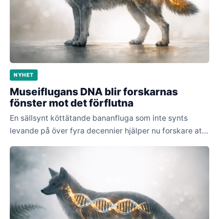
NYHET
Museiflugans DNA blir forskarnas
fönster mot det förflutna
En sällsynt köttätande bananfluga som inte synts
levande på över fyra decennier hjälper nu forskare att
förstå hur djurarter förändras när miljön gör det.
Nyckeln finns i arvsmassan från ett gammalt
museiexemplar.