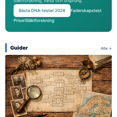
släktforskning, hälsa och ursprung.
Bästa DNA-testet 2026
Faderskapstest
Priser
Släktforskning
Guider
Alla →