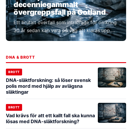
decenniegammalt
övergreppsfall på Gotland
Ett brutalt överfall som inträffade för omkring
30 år sedan kan vara på väg att klaras upp.
Polisen uppger att man fått en träff i DNA-
registret som knyter en person till
brottsplatsen.
DNA & BROTT
BROTT
DNA-släktforskning: så löser svensk
polis mord med hjälp av avlägsna
släktingar
BROTT
Vad krävs för att ett kallt fall ska kunna
lösas med DNA-släktforskning?