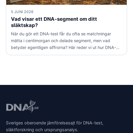
5 JUNI 2026
Vad visar ett DNA-segment om ditt
släktskap?
När du gör ett DNA-test får du ofta se matchningar
mätta i centimorgan och delade segment, men vad
betyder egentligen siffrorna? Här reder vi ut hur DNA-
segment fungerar och vad de kan avslöja om hur nära
släkt du är med en annan person.
Sveriges oberoende jämförelsesajt för DNA-test,
släktforskning och ursprungsanalys.