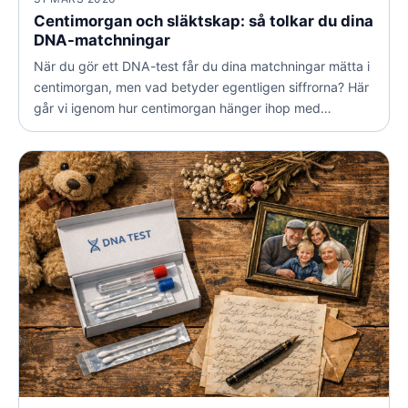
Centimorgan och släktskap: så tolkar du dina
DNA-matchningar
När du gör ett DNA-test får du dina matchningar mätta i
centimorgan, men vad betyder egentligen siffrorna? Här
går vi igenom hur centimorgan hänger ihop med
släktskap, varför samma värde kan betyda olika saker
och hur du använder kunskapen i din egen
släktforskning.