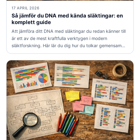
17 APRIL 2026
Så jämför du DNA med kända släktingar: en
komplett guide
Att jämföra ditt DNA med släktingar du redan känner till
är ett av de mest kraftfulla verktygen i modern
släktforskning. Här lär du dig hur du tolkar gemensamma
centimorgan, bekräftar släktband och löser knepiga
grenar på släktträdet.