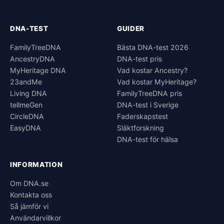
DNA-TEST
GUIDER
FamilyTreeDNA
Bästa DNA-test 2026
AncestryDNA
DNA-test pris
MyHeritage DNA
Vad kostar Ancestry?
23andMe
Vad kostar MyHeritage?
Living DNA
FamilyTreeDNA pris
tellmeGen
DNA-test i Sverige
CircleDNA
Faderskapstest
EasyDNA
Släktforskning
DNA-test för hälsa
INFORMATION
Om DNA.se
Kontakta oss
Så jämför vi
Användarvillkor