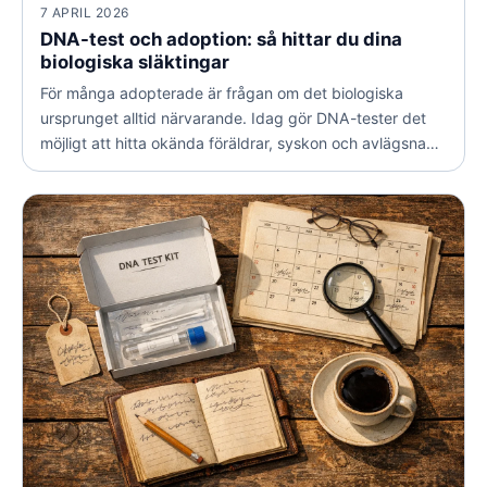
7 APRIL 2026
DNA-test och adoption: så hittar du dina
biologiska släktingar
För många adopterade är frågan om det biologiska
ursprunget alltid närvarande. Idag gör DNA-tester det
möjligt att hitta okända föräldrar, syskon och avlägsna
släktingar, även när pappersspåren saknas. Här går vi
igenom hur det fungerar, vad du kan förvänta dig och
hur du kommer igång.