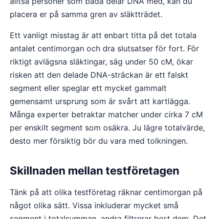
alltså personer som båda delar DNA med, kan du
placera er på samma gren av släktträdet.
Ett vanligt misstag är att enbart titta på det totala
antalet centimorgan och dra slutsatser för fort. För
riktigt avlägsna släktingar, säg under 50 cM, ökar
risken att den delade DNA-sträckan är ett falskt
segment eller speglar ett mycket gammalt
gemensamt ursprung som är svårt att kartlägga.
Många experter betraktar matcher under cirka 7 cM
per enskilt segment som osäkra. Ju lägre totalvärde,
desto mer försiktig bör du vara med tolkningen.
Skillnaden mellan testföretagen
Tänk på att olika testföretag räknar centimorgan på
något olika sätt. Vissa inkluderar mycket små
segment i totalsumman, andra filtrerar bort dem. Det