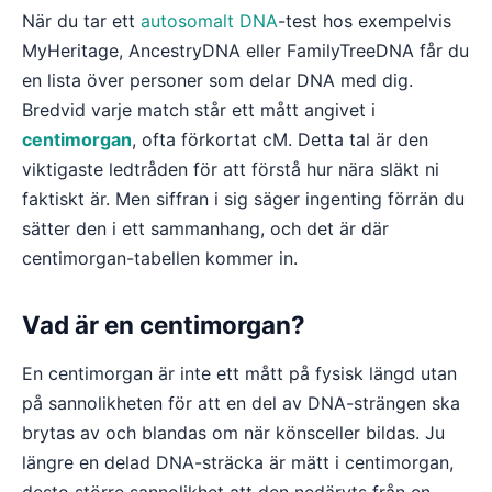
När du tar ett
autosomalt DNA
-test hos exempelvis
MyHeritage, AncestryDNA eller FamilyTreeDNA får du
en lista över personer som delar DNA med dig.
Bredvid varje match står ett mått angivet i
centimorgan
, ofta förkortat cM. Detta tal är den
viktigaste ledtråden för att förstå hur nära släkt ni
faktiskt är. Men siffran i sig säger ingenting förrän du
sätter den i ett sammanhang, och det är där
centimorgan-tabellen kommer in.
Vad är en centimorgan?
En centimorgan är inte ett mått på fysisk längd utan
på sannolikheten för att en del av DNA-strängen ska
brytas av och blandas om när könsceller bildas. Ju
längre en delad DNA-sträcka är mätt i centimorgan,