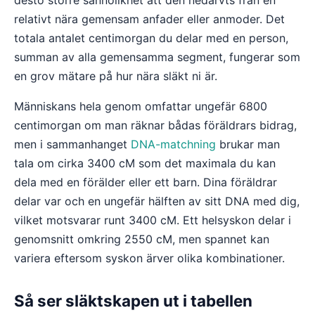
desto större sannolikhet att den nedärvts från en
relativt nära gemensam anfader eller anmoder. Det
totala antalet centimorgan du delar med en person,
summan av alla gemensamma segment, fungerar som
en grov mätare på hur nära släkt ni är.
Människans hela genom omfattar ungefär 6800
centimorgan om man räknar bådas föräldrars bidrag,
men i sammanhanget
DNA-matchning
brukar man
tala om cirka 3400 cM som det maximala du kan
dela med en förälder eller ett barn. Dina föräldrar
delar var och en ungefär hälften av sitt DNA med dig,
vilket motsvarar runt 3400 cM. Ett helsyskon delar i
genomsnitt omkring 2550 cM, men spannet kan
variera eftersom syskon ärver olika kombinationer.
Så ser släktskapen ut i tabellen