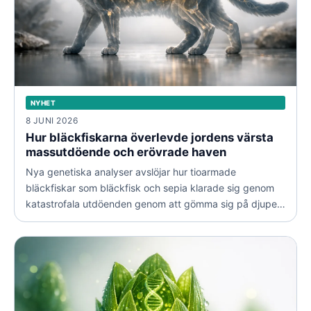
NYHET
8 JUNI 2026
Hur bläckfiskarna överlevde jordens värsta
massutdöende och erövrade haven
Nya genetiska analyser avslöjar hur tioarmade
bläckfiskar som bläckfisk och sepia klarade sig genom
katastrofala utdöenden genom att gömma sig på djupet.
Först långt efteråt exploderade deras mångfald när de
erövrade nya livsmiljöer.