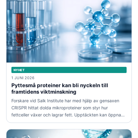
NYHET
1 JUNI 2026
Pyttesmå proteiner kan bli nyckeln till
framtidens viktminskning
Forskare vid Salk Institute har med hjälp av gensaxen
CRISPR hittat dolda mikroproteiner som styr hur
fettceller växer och lagrar fett. Upptäckten kan öppna
dörren till nya och mer träffsäkra behandlingar mot
fetma.