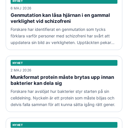
startögonblicket.
NYHET
6 MAJ 2026
Genmutation kan låsa hjärnan i en gammal
verklighet vid schizofreni
Forskare har identifierat en genmutation som tycks
förklara varför personer med schizofreni har svårt att
uppdatera sin bild av verkligheten. Upptäckten pekar
Munkformat protein måste brytas upp innan bakterier
mot en specifik nervbana i hjärnan och väcker hopp om
kan dela sig
nya behandlingar.
NYHET
NYHET
2 MAJ 2026
Munkformat protein måste brytas upp innan
bakterier kan dela sig
Forskare har avslöjat hur bakterier styr starten på sin
celldelning. Nyckeln är ett protein som måste böjas och
delvis falla samman för att kunna sätta igång rätt gener.
DNA-test avslöjar sanningen om masken i
mezcalflaskan
NYHET
NYHET