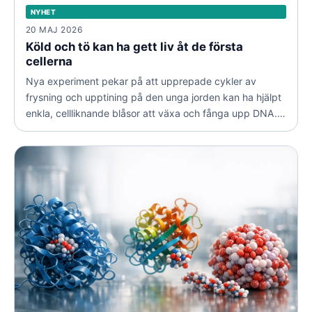
NYHET
20 MAJ 2026
Köld och tö kan ha gett liv åt de första
cellerna
Nya experiment pekar på att upprepade cykler av
frysning och upptining på den unga jorden kan ha hjälpt
enkla, cellliknande blåsor att växa och fånga upp DNA.
Resultaten ger en ny pusselbit till frågan om hur livet en
gång uppstod.