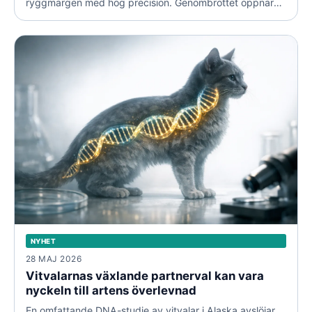
ryggmärgen med hög precision. Genombrottet öppnar
dörren för framtida genterapier som angriper orsaken till
hjärnsjukdomar i stället för att bara dämpa symtomen.
NYHET
28 MAJ 2026
Vitvalarnas växlande partnerval kan vara
nyckeln till artens överlevnad
En omfattande DNA-studie av vitvalar i Alaska avslöjar