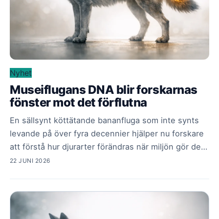
Nyhet
Museiflugans DNA blir forskarnas
fönster mot det förflutna
En sällsynt köttätande bananfluga som inte synts
levande på över fyra decennier hjälper nu forskare
att förstå hur djurarter förändras när miljön gör det.
Nyckeln finns i arvsmassan från ett gammalt
22 JUNI 2026
museiexemplar.