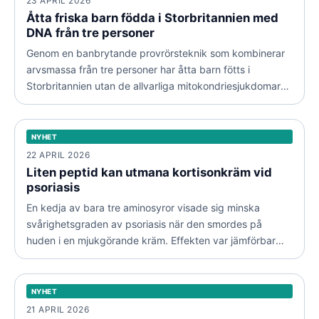
23 APRIL 2026
Åtta friska barn födda i Storbritannien med
DNA från tre personer
Genom en banbrytande provrörsteknik som kombinerar
arvsmassa från tre personer har åtta barn fötts i
Storbritannien utan de allvarliga mitokondriesjukdomar
som annars hade ärvts från mamman. De tidiga
Liten peptid kan utmana kortisonkräm vid psoriasis
resultaten beskrivs som mycket lovande.
NYHET
NYHET
22 APRIL 2026
Liten peptid kan utmana kortisonkräm vid
psoriasis
En kedja av bara tre aminosyror visade sig minska
svårighetsgraden av psoriasis när den smordes på
huden i en mjukgörande kräm. Effekten var jämförbar
Koalornas comeback syns i generna: snabb återhämtning
med den hos en vanlig steroidkräm.
läker dolda skador i arvsmassan
NYHET
NYHET
21 APRIL 2026