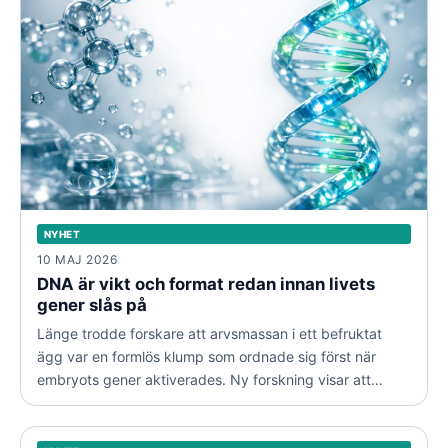
NYHET
10 MAJ 2026
DNA är vikt och format redan innan livets
gener slås på
Länge trodde forskare att arvsmassan i ett befruktat
ägg var en formlös klump som ordnade sig först när
embryots gener aktiverades. Ny forskning visar att
Genmutation kan låsa hjärnan i en gammal verklighet vid
verkligheten är den motsatta: DNA:t är noggrant
schizofreni
uppbyggt i tre dimensioner långt innan det avgörande
NYHET