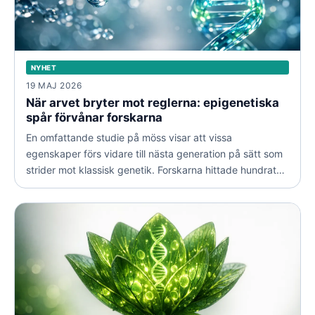
NYHET
19 MAJ 2026
När arvet bryter mot reglerna: epigenetiska
spår förvånar forskarna
En omfattande studie på möss visar att vissa
egenskaper förs vidare till nästa generation på sätt som
strider mot klassisk genetik. Forskarna hittade hundratals
fall där kemiska markörer på DNA:t betedde sig oväntat.