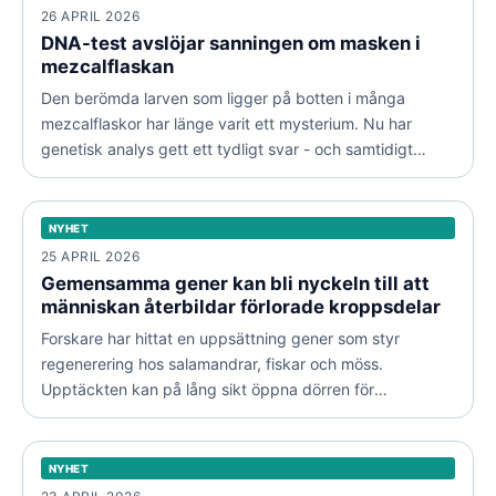
26 APRIL 2026
DNA-test avslöjar sanningen om masken i
mezcalflaskan
Den berömda larven som ligger på botten i många
mezcalflaskor har länge varit ett mysterium. Nu har
genetisk analys gett ett tydligt svar - och samtidigt
Gemensamma gener kan bli nyckeln till att människan
väckt frågor om hållbarhet.
återbildar förlorade kroppsdelar
NYHET
NYHET
25 APRIL 2026
Gemensamma gener kan bli nyckeln till att
människan återbildar förlorade kroppsdelar
Forskare har hittat en uppsättning gener som styr
regenerering hos salamandrar, fiskar och möss.
Upptäckten kan på lång sikt öppna dörren för
Åtta friska barn födda i Storbritannien med DNA från tre
behandlingar där skadade lemmar ersätts med levande
personer
vävnad i stället för proteser.
NYHET
NYHET