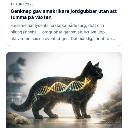
11 JUNI 2026
Genknep gav smakrikare jordgubbar utan att
tumma på växten
Forskare har lyckats förstärka både färg, doft och
näringsinnehåll i jordgubbar genom att skruva upp
aktiviteten hos en oväntad gen. Det märkliga är att de
positiva effekterna kom helt utan baksidor för plantans
tillväxt eller fruktens storlek.