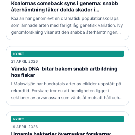
Koalornas comeback syns i generna: snabb
återhämtning läker dolda skador i
arvsmassan
Koalan har genomlevt en dramatisk populationskollaps
som lämnade arten med farligt låg genetisk variation. Ny
genomforskning visar att den snabba återhämtningen
faktiskt kan reparera delar av skadan i arvsmassan.
Vända DNA-bitar bakom snabb artbildning hos fiskar
NYHET
NYHET
21 APRIL 2026
Vända DNA-bitar bakom snabb artbildning
hos fiskar
I Malawisjön har hundratals arter av ciklider uppstått på
rekordtid. Forskare tror nu att hemligheten ligger i
sektioner av arvsmassan som vänts åt motsatt håll och
Urgamla bakterier överraskar forskarna: gammalt DNA-
låser fast fördelaktiga genkombinationer.
maskineri har fått en ny roll
NYHET
NYHET
19 APRIL 2026
Urgamla bakterier överraskar forskarna: