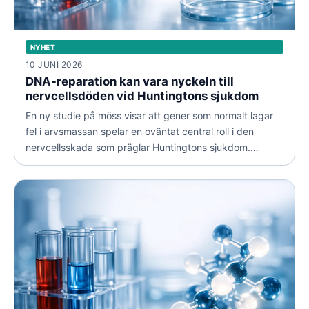
NYHET
10 JUNI 2026
DNA-reparation kan vara nyckeln till
nervcellsdöden vid Huntingtons sjukdom
En ny studie på möss visar att gener som normalt lagar
fel i arvsmassan spelar en oväntat central roll i den
nervcellsskada som präglar Huntingtons sjukdom.
Fynden öppnar för helt nya angreppssätt i jakten på
behandlingar.