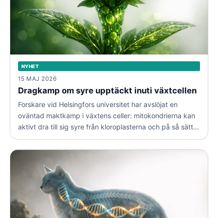
NYHET
15 MAJ 2026
Dragkamp om syre upptäckt inuti växtcellen
Forskare vid Helsingfors universitet har avslöjat en
oväntad maktkamp i växtens celler: mitokondrierna kan
aktivt dra till sig syre från kloroplasterna och på så sätt
påverka både fotosyntesen och hur växten hanterar
stress.