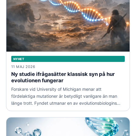
NYHET
11 MAJ 2026
Ny studie ifrågasätter klassisk syn på hur
evolutionen fungerar
Forskare vid University of Michigan menar att
fördelaktiga mutationer är betydligt vanligare än man
länge trott. Fyndet utmanar en av evolutionsbiologins
mest inflytelserika idéer om att de flesta bestående
genetiska förändringar är neutrala.