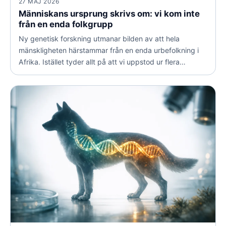
27 MAJ 2026
Människans ursprung skrivs om: vi kom inte
från en enda folkgrupp
Ny genetisk forskning utmanar bilden av att hela
mänskligheten härstammar från en enda urbefolkning i
Afrika. Istället tyder allt på att vi uppstod ur flera
grupper som under hundratusentals år levde sida vid
sida och blandade gener med varandra.