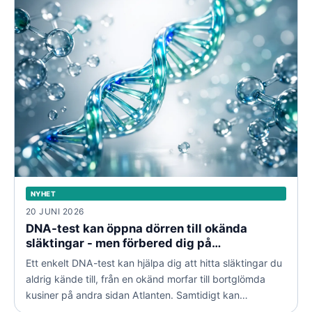
NYHET
20 JUNI 2026
DNA-test kan öppna dörren till okända
släktingar - men förbered dig på
överraskningar
Ett enkelt DNA-test kan hjälpa dig att hitta släktingar du
aldrig kände till, från en okänd morfar till bortglömda
kusiner på andra sidan Atlanten. Samtidigt kan
resultaten avslöja sanningar som vänder upp och ner på