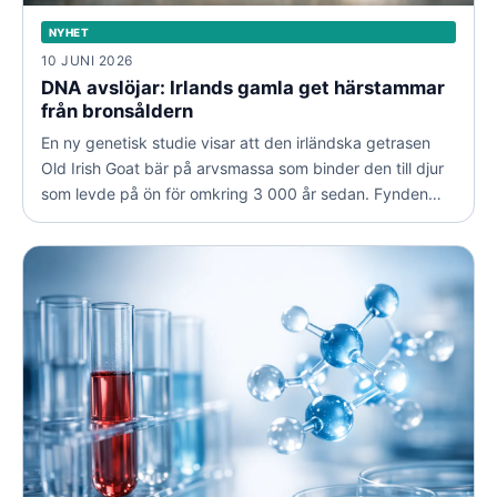
NYHET
10 JUNI 2026
DNA avslöjar: Irlands gamla get härstammar
från bronsåldern
En ny genetisk studie visar att den irländska getrasen
Old Irish Goat bär på arvsmassa som binder den till djur
som levde på ön för omkring 3 000 år sedan. Fynden
tyder på en obruten irländsk linje genom årtusenden.