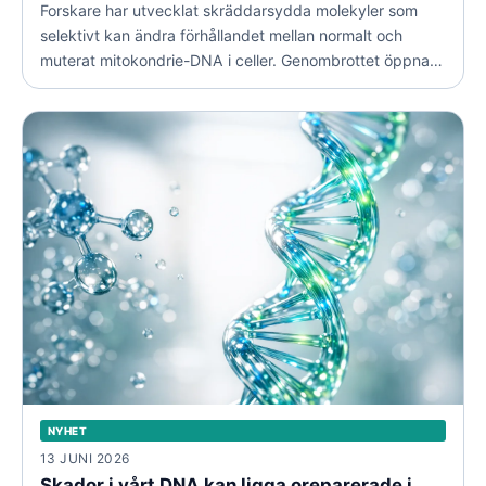
Forskare har utvecklat skräddarsydda molekyler som
selektivt kan ändra förhållandet mellan normalt och
muterat mitokondrie-DNA i celler. Genombrottet öppnar
för både bättre forskningsmodeller och nya behandlingar
vid mitokondriella sjukdomar.
NYHET
13 JUNI 2026
Skador i vårt DNA kan ligga oreparerade i