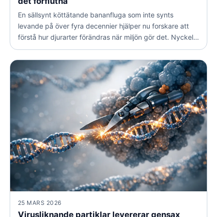
det förflutna
En sällsynt köttätande bananfluga som inte synts
levande på över fyra decennier hjälper nu forskare att
förstå hur djurarter förändras när miljön gör det. Nyckeln
finns i arvsmassan från ett gammalt museiexemplar.
25 MARS 2026
Virusliknande partiklar levererar gensax