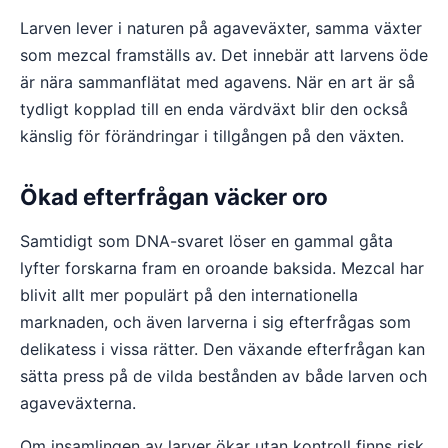
Larven lever i naturen på agaveväxter, samma växter
som mezcal framställs av. Det innebär att larvens öde
är nära sammanflätat med agavens. När en art är så
tydligt kopplad till en enda värdväxt blir den också
känslig för förändringar i tillgången på den växten.
Ökad efterfrågan väcker oro
Samtidigt som DNA-svaret löser en gammal gåta
lyfter forskarna fram en oroande baksida. Mezcal har
blivit allt mer populärt på den internationella
marknaden, och även larverna i sig efterfrågas som
delikatess i vissa rätter. Den växande efterfrågan kan
sätta press på de vilda bestånden av både larven och
agaveväxterna.
Om insamlingen av larver ökar utan kontroll finns risk