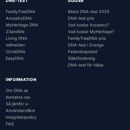
DNA-TEST
GUIDER
FamilyTreeDNA
Bästa DNA-test 2026
AncestryDNA
DNA-test pris
MyHeritage DNA
Vad kostar Ancestry?
23andMe
Vad kostar MyHeritage?
Living DNA
FamilyTreeDNA pris
tellmeGen
DNA-test i Sverige
CircleDNA
Faderskapstest
EasyDNA
Släktforskning
DNA-test för hälsa
INFORMATION
Om DNA.se
Kontakta oss
Så jämför vi
Användarvillkor
Integritetspolicy
FAQ