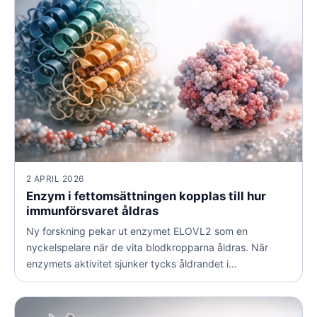
2 APRIL 2026
Enzym i fettomsättningen kopplas till hur
immunförsvaret åldras
Ny forskning pekar ut enzymet ELOVL2 som en
nyckelspelare när de vita blodkropparna åldras. När
enzymets aktivitet sjunker tycks åldrandet i
immunförsvaret skynda på och gener som kopplas till
blodcancer förändras.