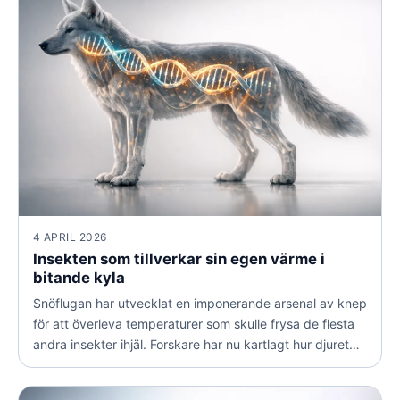
4 APRIL 2026
Insekten som tillverkar sin egen värme i
bitande kyla
Snöflugan har utvecklat en imponerande arsenal av knep
för att överleva temperaturer som skulle frysa de flesta
andra insekter ihjäl. Forskare har nu kartlagt hur djuret
klarar köld genom allt från frostskyddsproteiner till egen
värmeproduktion.