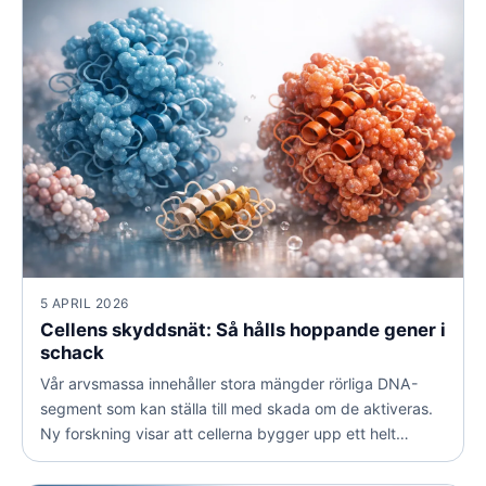
5 APRIL 2026
Cellens skyddsnät: Så hålls hoppande gener i
schack
Vår arvsmassa innehåller stora mängder rörliga DNA-
segment som kan ställa till med skada om de aktiveras.
Ny forskning visar att cellerna bygger upp ett helt
nätverk av proteiner för att tysta dessa potentiellt farliga
gener.