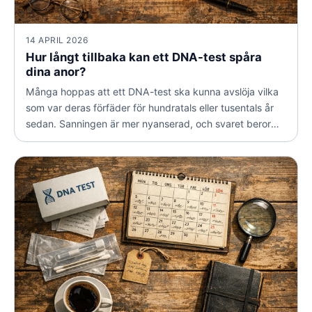
14 APRIL 2026
Hur långt tillbaka kan ett DNA-test spåra
dina anor?
Många hoppas att ett DNA-test ska kunna avslöja vilka
som var deras förfäder för hundratals eller tusentals år
sedan. Sanningen är mer nyanserad, och svaret beror
helt på vilken typ av test du gör. Här går vi igenom hur
djupt in i historien olika DNA-tester faktiskt kan blicka.](