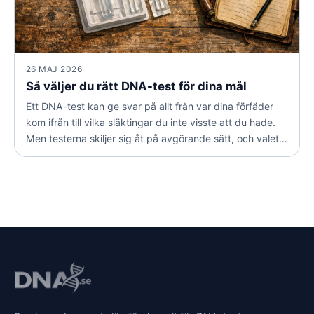
26 MAJ 2026
Så väljer du rätt DNA-test för dina mål
Ett DNA-test kan ge svar på allt från var dina förfäder
kom ifrån till vilka släktingar du inte visste att du hade.
Men testerna skiljer sig åt på avgörande sätt, och valet
beror helt på vad du vill uppnå. Här är guiden som
hjälper dig att hitta rätt.