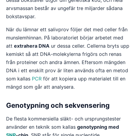
dessa bokstäver utgör din genetiska kod, och hela
arvsmassan består av ungefär tre miljarder sådana
bokstavspar.
När du lämnar ett salivprov följer det med celler från
munslemhinnan. På laboratoriet börjar arbetet med
att
extrahera DNA
ur dessa celler. Cellerna bryts upp
kemiskt så att DNA-molekylerna frigörs och renas
från proteiner och andra ämnen. Eftersom mängden
DNA i ett enskilt prov är liten används ofta en metod
som kallas
PCR
för att kopiera upp materialet till en
mängd som går att analysera.
Genotypning och sekvensering
De flesta kommersiella släkt- och ursprungstester
använder en teknik som kallas
genotypning med
SNP
-chip
. SNP står för single nucleotide