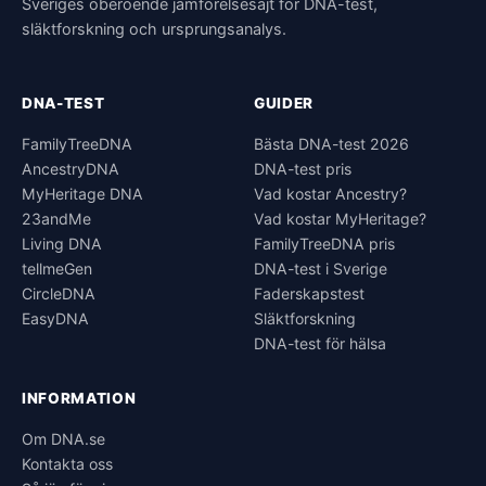
Sveriges oberoende jämförelsesajt för DNA-test,
släktforskning och ursprungsanalys.
DNA-TEST
GUIDER
FamilyTreeDNA
Bästa DNA-test 2026
AncestryDNA
DNA-test pris
MyHeritage DNA
Vad kostar Ancestry?
23andMe
Vad kostar MyHeritage?
Living DNA
FamilyTreeDNA pris
tellmeGen
DNA-test i Sverige
CircleDNA
Faderskapstest
EasyDNA
Släktforskning
DNA-test för hälsa
INFORMATION
Om DNA.se
Kontakta oss