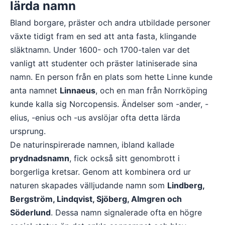
lärda namn
Bland borgare, präster och andra utbildade personer
växte tidigt fram en sed att anta fasta, klingande
släktnamn. Under 1600- och 1700-talen var det
vanligt att studenter och präster latiniserade sina
namn. En person från en plats som hette Linne kunde
anta namnet
Linnaeus
, och en man från Norrköping
kunde kalla sig Norcopensis. Ändelser som -ander, -
elius, -enius och -us avslöjar ofta detta lärda
ursprung.
De naturinspirerade namnen, ibland kallade
prydnadsnamn
, fick också sitt genombrott i
borgerliga kretsar. Genom att kombinera ord ur
naturen skapades välljudande namn som
Lindberg,
Bergström, Lindqvist, Sjöberg, Almgren och
Söderlund
. Dessa namn signalerade ofta en högre