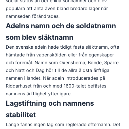
social status än det enkla sonnamnet och blev
populära att anta även bland bredare lager när
namnseden förändrades.
Adelns namn och de soldatnamn
som blev släktnamn
Den svenska adeln hade tidigt fasta släktnamn, ofta
hämtade från vapenskölden eller från egenskaper
och föremål. Namn som Oxenstierna, Bonde, Sparre
och Natt och Dag hör till de allra äldsta ärftliga
namnen i landet. När adeln introducerades på
Riddarhuset från och med 1600-talet befästes
namnens ärftlighet ytterligare.
Lagstiftning och namnens
stabilitet
Länge fanns ingen lag som reglerade efternamn. Det