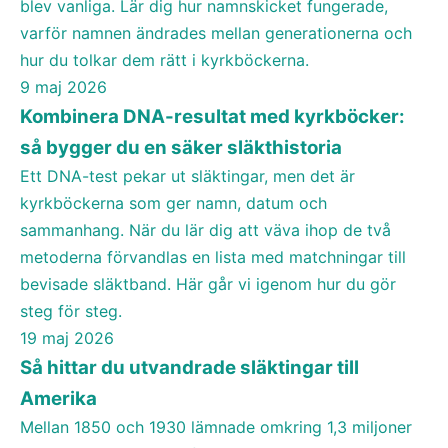
blev vanliga. Lär dig hur namnskicket fungerade,
varför namnen ändrades mellan generationerna och
Kombinera DNA-resultat med kyrkböcker: så bygger du
en säker släkthistoria
hur du tolkar dem rätt i kyrkböckerna.
9 maj 2026
GUIDE
Kombinera DNA-resultat med kyrkböcker:
så bygger du en säker släkthistoria
Ett DNA-test pekar ut släktingar, men det är
kyrkböckerna som ger namn, datum och
sammanhang. När du lär dig att väva ihop de två
metoderna förvandlas en lista med matchningar till
bevisade släktband. Här går vi igenom hur du gör
Så hittar du utvandrade släktingar till Amerika
steg för steg.
19 maj 2026
GUIDE
Så hittar du utvandrade släktingar till
Amerika
Mellan 1850 och 1930 lämnade omkring 1,3 miljoner