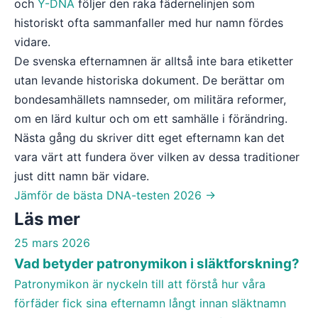
och
Y-DNA
följer den raka fädernelinjen som
historiskt ofta sammanfaller med hur namn fördes
vidare.
De svenska efternamnen är alltså inte bara etiketter
utan levande historiska dokument. De berättar om
bondesamhällets namnseder, om militära reformer,
om en lärd kultur och om ett samhälle i förändring.
Nästa gång du skriver ditt eget efternamn kan det
vara värt att fundera över vilken av dessa traditioner
just ditt namn bär vidare.
Jämför de bästa DNA-testen 2026 →
Läs mer
Vad betyder patronymikon i släktforskning?
25 mars 2026
GUIDE
Vad betyder patronymikon i släktforskning?
Patronymikon är nyckeln till att förstå hur våra
förfäder fick sina efternamn långt innan släktnamn