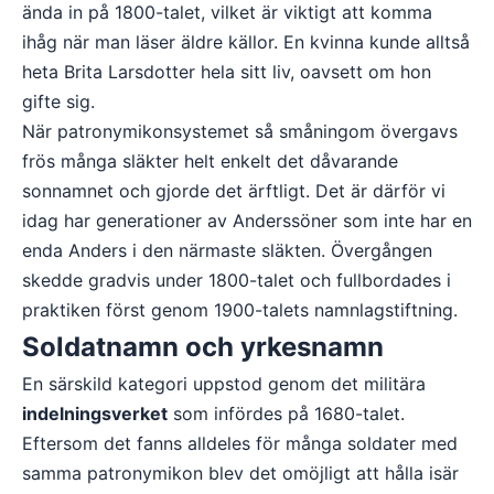
ända in på 1800-talet, vilket är viktigt att komma
ihåg när man läser äldre källor. En kvinna kunde alltså
heta Brita Larsdotter hela sitt liv, oavsett om hon
gifte sig.
När patronymikonsystemet så småningom övergavs
frös många släkter helt enkelt det dåvarande
sonnamnet och gjorde det ärftligt. Det är därför vi
idag har generationer av Anderssöner som inte har en
enda Anders i den närmaste släkten. Övergången
skedde gradvis under 1800-talet och fullbordades i
praktiken först genom 1900-talets namnlagstiftning.
Soldatnamn och yrkesnamn
En särskild kategori uppstod genom det militära
indelningsverket
som infördes på 1680-talet.
Eftersom det fanns alldeles för många soldater med
samma patronymikon blev det omöjligt att hålla isär