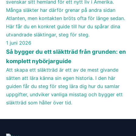
svenskar sitt hemland för ett nytt liv i Amerika.
Många släkter har därför grenar på andra sidan
Atlanten, men kontakten bröts ofta för länge sedan.
Här får du en konkret guide till hur du spårar dina
Så bygger du ett släktträd från grunden: en komplett
nybörjarguide
utvandrade släktingar, steg för steg.
1 juni 2026
GUIDE
Så bygger du ett släktträd från grunden: en
komplett nybörjarguide
Att skapa ett släktträd är ett av de mest givande
sätten att lära känna sin egen historia. I den här
guiden får du steg för steg lära dig hur du samlar
uppgifter, undviker vanliga misstag och bygger ett
släktträd som håller över tid.