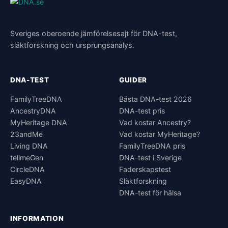
Sveriges oberoende jämförelsesajt för DNA-test,
släktforskning och ursprungsanalys.
DNA-TEST
GUIDER
FamilyTreeDNA
Bästa DNA-test 2026
AncestryDNA
DNA-test pris
MyHeritage DNA
Vad kostar Ancestry?
23andMe
Vad kostar MyHeritage?
Living DNA
FamilyTreeDNA pris
tellmeGen
DNA-test i Sverige
CircleDNA
Faderskapstest
EasyDNA
Släktforskning
DNA-test för hälsa
INFORMATION