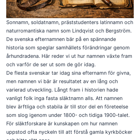
Sonnamn, soldatnamn, präststudenters latinnamn och
naturromantiska namn som Lindqvist och Bergström.
De svenska efternamnen bär på en spännande
historia som speglar samhällets förändringar genom
århundradena. Här reder vi ut hur namnen växte fram
och varför de ser ut som de gör idag.
De flesta svenskar tar idag sina efternamn för givna,
men namnen vi bär är resultatet av en lång och
varierad utveckling. Långt fram i historien hade
vanligt folk inga fasta släktnamn alls. Att namnen
blev ärftliga och stabila är till stor del en företeelse
som slog igenom under 1800- och tidiga 1900-talet.
För släktforskare är kunskapen om hur namnen
uppstod ofta nyckeln till att förstå gamla kyrkböcker