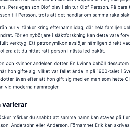
rs. Pers egen son Olof blev i sin tur Olof Persson. På bara 
arsson till Persson, trots att det handlar om samma raka släkt
från hur vi tänker kring efternamn idag, där hela familjen d
drat. För en nybörjare i släktforskning kan detta vara förv
aftfullt verktyg. Ett patronymikon avslöjar nämligen direkt va
rollera att du hittat rätt person i nästa led bakåt.
son och kvinnor ändelsen dotter. En kvinna behöll dessutom
är hon gifte sig, vilket var fallet ända in på 1900-talet i S
rsdotter även efter att hon gift sig med en man som hette Ol
van vid moderna namnregler.
 varierar
öcker märker du snabbt att samma namn kan stavas på flera
n, Andersohn eller Anderson. Förnamnet Erik kan skrivas Er