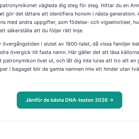
patronymikonet vägleda dig steg för steg. Hittar du en Ann
ket gör det lättare att identifiera honom i nästa generation. 
ns med andra uppgifter, som födelse- och vigselnotiser, h
t säkerställa att du följer rätt linje.
er övergångstiden i slutet av 1800-talet, då vissa familjer b
a övergick till fasta namn. Här gäller det att läsa källor
t patronymikon livet ut, och låt dig inte luras att tro att en 
er i bagaget blir de gamla namnen inte ett hinder utan tv
Jämför de bästa DNA-testen 2026 →