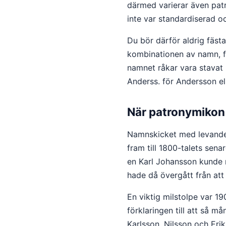
därmed varierar även patr
inte var standardiserad o
Du bör därför aldrig fästa
kombinationen av namn, fö
namnet råkar vara stavat 
Anderss. för Andersson ell
När patronymikon 
Namnskicket med levande 
fram till 1800-talets sena
en Karl Johansson kunde 
hade då övergått från att 
En viktig milstolpe var 19
förklaringen till att så 
Karlsson, Nilsson och Erik