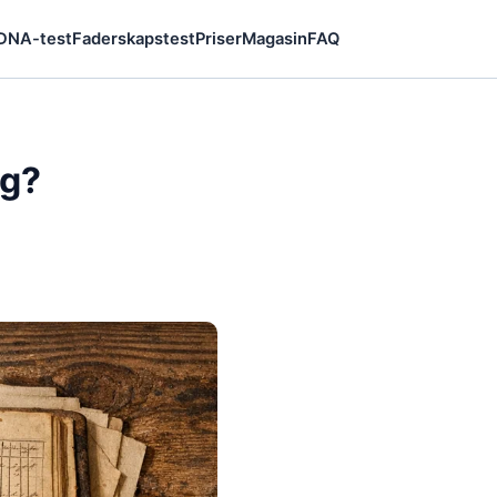
 DNA-test
Faderskapstest
Priser
Magasin
FAQ
ng?