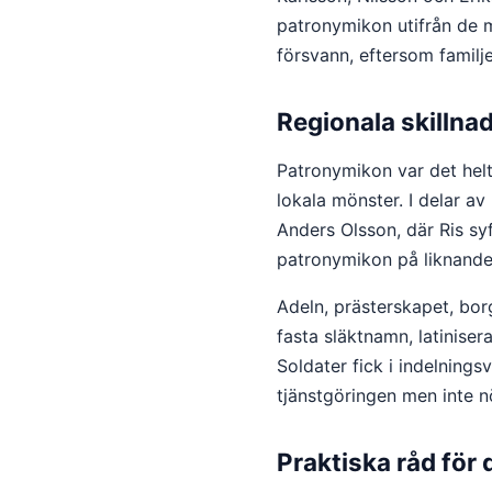
patronymikon utifrån de 
försvann, eftersom famil
Regionala skillnade
Patronymikon var det hel
lokala mönster. I delar a
Anders Olsson, där Ris syf
patronymikon på liknande 
Adeln, prästerskapet, bo
fasta släktnamn, latinise
Soldater fick i indelnings
tjänstgöringen men inte nö
Praktiska råd för 