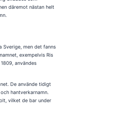
nen däremot nästan helt
mn.
a Sverige, men det fanns
rnamnet, exempelvis Ris
ll 1809, användes
net. De använde tidigt
n och hantverkarnamn.
lt, vilket de bar under