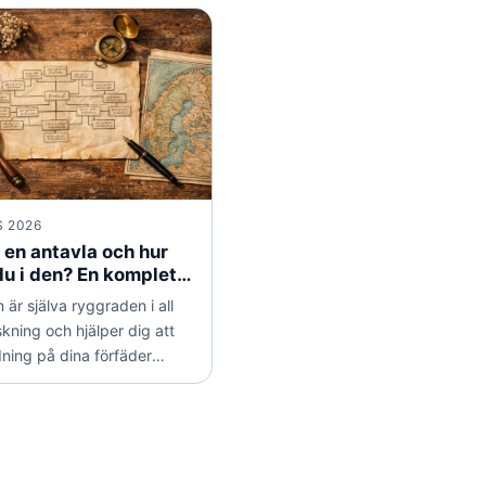
 2026
 en antavla och hur
 du i den? En komplett
för släktforskare
 är själva ryggraden i all
skning och hjälper dig att
dning på dina förfäder
on för generation. Här går
m vad en antavla är, hur
jer sig från andra släktträd
du fyller i den steg för steg
ätt.