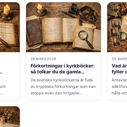
28 MARS 2026
30 MARS
Förkortningar i kyrkböcker:
Vad är
så tolkar du de gamla
fyller
n
noteringarna
guide 
De svenska kyrkböckerna är fulla
Antavlan
och
av kryptiska förkortningar som kan
släktfor
stoppa även den ivrigaste
hålla or
De
släktforskaren. Här går vi igenom
generati
på en
de vanligaste förkortningarna i
vi igeno
eglar
födelse-, vigsel-, döds- och
den skil
enom
husförhörslängder, så att du
och hur 
 ut hur
snabbt förstår vad prästen
på rätt s