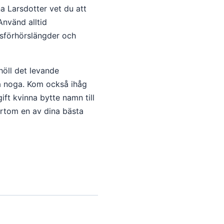
a Larsdotter vet du att
Använd alltid
usförhörslängder och
ehöll det levande
na noga. Kom också ihåg
gift kvinna bytte namn till
ärtom en av dina bästa