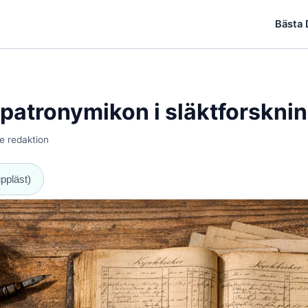
Bästa
patronymikon i släktforskni
e redaktion
uppläst)