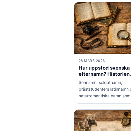
28 MARS 2026
Hur uppstod svenska
efternamn? Historien
bakom våra släktnam
Sonnamn, soldatnamn,
präststudenters latinnamn 
naturromantiska namn som
Lindqvist och Bergström. 
svenska efternamnen bär 
spännande historia som sp
samhällets förändringar g
århundradena. Här reder vi