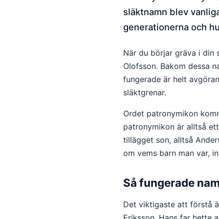
släktnamn blev vanlig
generationerna och hur
När du börjar gräva i din
Olofsson. Bakom dessa na
fungerade är helt avgörand
släktgrenar.
Ordet patronymikon komme
patronymikon är alltså et
tillägget son, alltså And
om vems barn man var, int
Så fungerade namn
Det viktigaste att förstå
Eriksson. Hans far hette a