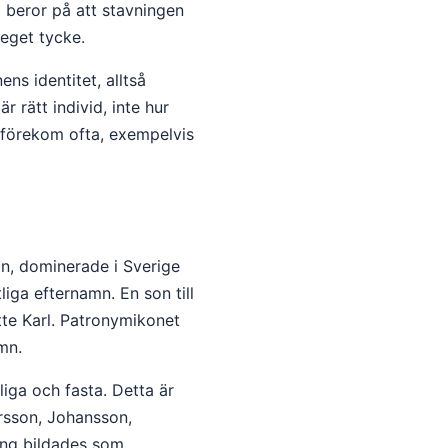
 beror på att stavningen
 eget tycke.
ns identitet, alltså
rätt individ, inte hur
r förekom ofta, exempelvis
n, dominerade i Sverige
liga efternamn. En son till
te Karl. Patronymikonet
amn.
liga och fasta. Detta är
rsson, Johansson,
gång bildades som