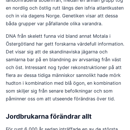
landområdena söderifrån, medan en annan grupp tog
en nordlig och östlig rutt längs den isfria atlantkusten
och in via dagens Norge. Genetiken visar att dessa
båda grupper var påfallande olika varandra.
DNA från skelett funna vid bland annat Motala i
Östergötland har gett forskarna värdefull information.
Det visar sig att de skandinaviska jägarna och
samlarna bar på en blandning av arvsanlag från väst
och öst. Intressant nog tyder rekonstruktioner på att
flera av dessa tidiga människor sannolikt hade mörk
hudton i kombination med blå ögon, en kombination
som skiljer sig från senare befolkningar och som
påminner oss om att utseende förändras över tid.
Jordbrukarna förändrar allt
För runt 6 000 år sedan inträffade en av de största