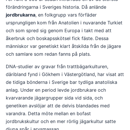
förändringarna i Sveriges historia. Då anlände
jordbrukarna
, en folkgrupp vars förfäder
ursprungligen kom från Anatolien i nuvarande Turkiet
och som spred sig genom Europa i takt med att
åkerbruk och boskapsskötsel fick fäste. Dessa
människor var genetiskt klart åtskilda från de jägare
och samlare som redan fanns på plats.
DNA-studier av gravar från trattbägarkulturen,
däribland fynd i Gökhem i Västergötland, har visat att
de tidiga bönderna i Sverige bar tydliga anatoliska
anlag. Under en period levde jordbrukare och
kvarvarande jägargrupper sida vid sida, och
genetiken avslöjar att de delvis blandades med
varandra. Detta möte mellan en bofast
jordbrukskultur och en mer rörlig jägarkultur satte
djupa spår i arvsmassan.