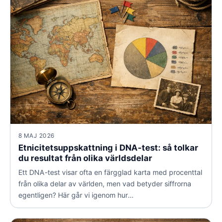
8 MAJ 2026
Etnicitetsuppskattning i DNA-test: så tolkar
du resultat från olika världsdelar
Ett DNA-test visar ofta en färgglad karta med procenttal
från olika delar av världen, men vad betyder siffrorna
egentligen? Här går vi igenom hur
etnicitetsuppskattningar fungerar, varför de skiljer sig
mellan kontinenter och hur du tolkar dina resultat på ett