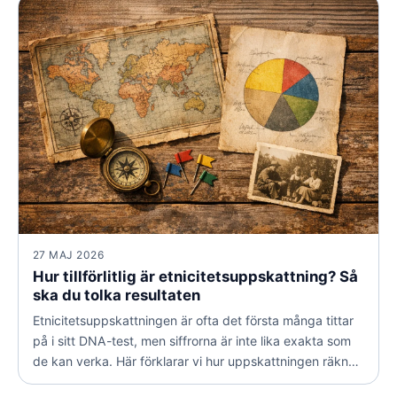
klokt sätt.
27 MAJ 2026
Hur tillförlitlig är etnicitetsuppskattning? Så
ska du tolka resultaten
Etnicitetsuppskattningen är ofta det första många tittar
på i sitt DNA-test, men siffrorna är inte lika exakta som
de kan verka. Här förklarar vi hur uppskattningen räknas
fram, varför resultaten kan ändras över tid och hur du