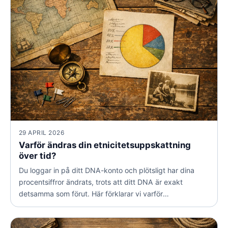
29 APRIL 2026
Varför ändras din etnicitetsuppskattning
över tid?
Du loggar in på ditt DNA-konto och plötsligt har dina
procentsiffror ändrats, trots att ditt DNA är exakt
detsamma som förut. Här förklarar vi varför
etnicitetsuppskattningen uppdateras och vad det
egentligen betyder för din släktforskning.