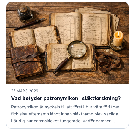
tolkar dem på rätt sätt.
25 MARS 2026
Vad betyder patronymikon i släktforskning?
Patronymikon är nyckeln till att förstå hur våra förfäder
fick sina efternamn långt innan släktnamn blev vanliga.
Lär dig hur namnskicket fungerade, varför namnen
ändrades mellan generationerna och hur du tolkar dem
rätt i kyrkböckerna.