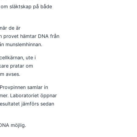
a om släktskap på både
när de är
tan provet hämtar DNA från
rån munslemhinnan.
cellkärnan, ute i
kare pratar om
om avses.
 Provpinnen samlar in
somer. Laboratoriet öppnar
Resultatet jämförs sedan
 DNA möjlig.