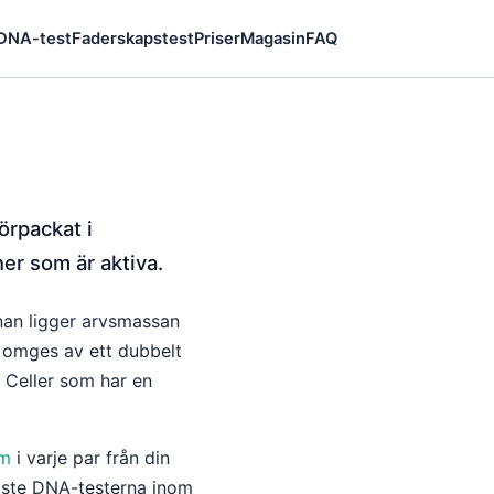
 DNA-test
Faderskapstest
Priser
Magasin
FAQ
örpackat i
er som är aktiva.
ärnan ligger arvsmassan
an omges av ett dubbelt
 Celler som har en
m
i varje par från din
aste DNA-testerna inom