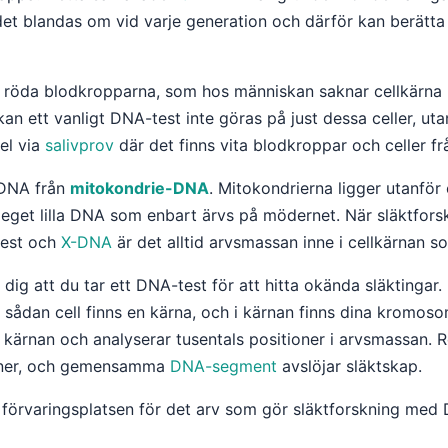
det blandas om vid varje generation och därför kan berätt
e röda blodkropparna, som hos människan saknar cellkärna 
kan ett vanligt DNA-test inte göras på just dessa celler, u
pel via
salivprov
där det finns vita blodkroppar och celler f
n-DNA från
mitokondrie-DNA
. Mitokondrierna ligger utanför 
 eget lilla DNA som enbart ärvs på mödernet. När släktfors
test och
X-DNA
är det alltid arvsmassan inne i cellkärnan s
dig att du tar ett DNA-test för att hitta okända släktingar.
rje sådan cell finns en kärna, och i kärnan finns dina kromo
n kärnan och analyserar tusentals positioner i arvsmassan. 
oner, och gemensamma
DNA-segment
avslöjar släktskap.
va förvaringsplatsen för det arv som gör släktforskning med