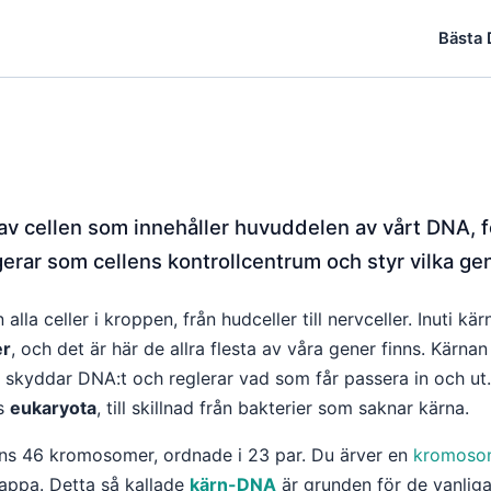
Bästa
av cellen som innehåller huvuddelen av vårt DNA, f
rar som cellens kontrollcentrum och styr vilka gen
 alla celler i kroppen, från hudceller till nervceller. Inuti k
r
, och det är här de allra flesta av våra gener finns. Kärn
skyddar DNA:t och reglerar vad som får passera in och ut.
as
eukaryota
, till skillnad från bakterier som saknar kärna.
inns 46 kromosomer, ordnade i 23 par. Du ärver en
kromoso
appa. Detta så kallade
kärn-DNA
är grunden för de vanlig