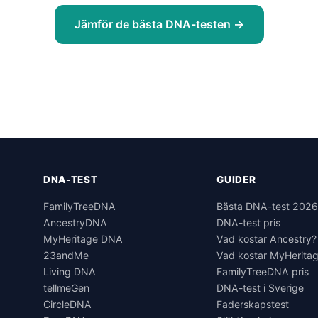
Jämför de bästa DNA-testen →
DNA-TEST
GUIDER
FamilyTreeDNA
Bästa DNA-test 202
AncestryDNA
DNA-test pris
MyHeritage DNA
Vad kostar Ancestry?
23andMe
Vad kostar MyHerita
Living DNA
FamilyTreeDNA pris
tellmeGen
DNA-test i Sverige
CircleDNA
Faderskapstest