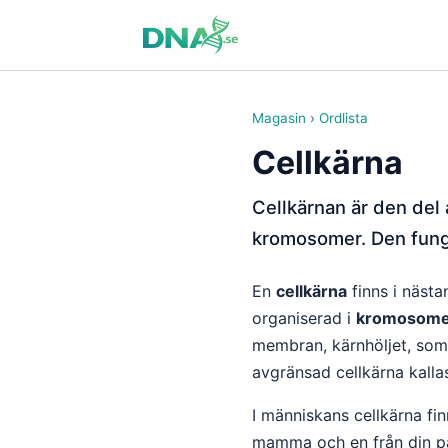
Magasin
›
Ordlista
Cellkärna
Cellkärnan är den del 
kromosomer. Den funge
En
cellkärna
finns i nästan
organiserad i
kromosome
membran, kärnhöljet, som 
avgränsad cellkärna kall
I människans cellkärna f
mamma och en från din p