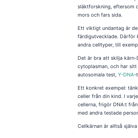
släktforskning, eftersom 
mors och fars sida.
Ett viktigt undantag är d
färdigutvecklade. Därför 
andra celltyper, till exem
Det är bra att skilja kär
cytoplasman, och har sitt
autosomala test,
Y-DNA
-
Ett konkret exempel: tänk 
celler från din kind. I va
cellerna, frigör DNA:t frå
med andra testade pers
Cellkärnan är alltså själ