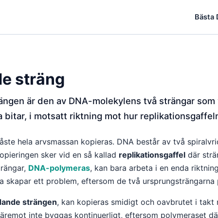
Bästa
de sträng
ängen är den av DNA-molekylens två strängar som v
a bitar, i motsatt riktning mot hur replikationsgaffeln
måste hela arvsmassan kopieras. DNA består av två spiralvri
kopieringen sker vid en så kallad
replikationsgaffel
där strä
rängar,
DNA-polymeras
, kan bara arbeta i en enda riktning
 skapar ett problem, eftersom de två ursprungsträngarna pe
dande strängen
, kan kopieras smidigt och oavbrutet i takt
remot inte byggas kontinuerligt, eftersom polymeraset där