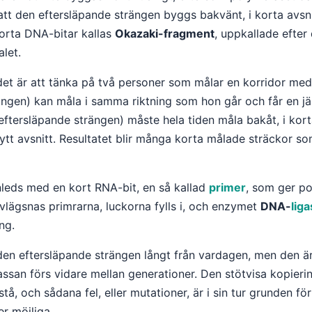
 att den eftersläpande strängen byggs bakvänt, i korta avsni
korta DNA-bitar kallas
Okazaki-fragment
, uppkallade efter
let.
ig det är att tänka på två personer som målar en korridor me
ängen) kan måla i samma riktning som hon går och får en
(eftersläpande strängen) måste hela tiden måla bakåt, i kor
 nytt avsnitt. Resultatet blir många korta målade sträckor s
nleds med en kort RNA-bit, en så kallad
primer
, som ger po
vlägsnas primrarna, luckorna fylls i, och enzymet
DNA-
liga
ng.
 den eftersläpande strängen långt från vardagen, men den är
assan förs vidare mellan generationer. Den stötvisa kopier
tå, och sådana fel, eller mutationer, är i sin tur grunden f
er möjliga.