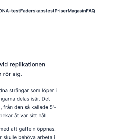
 DNA-test
Faderskapstest
Priser
Magasin
FAQ
id replikationen
 rör sig.
dna strängar som löper i
ngarna delas isär. Det
, från den så kallade 5'-
kar åt var sitt håll.
 med att gaffeln öppnas.
 skulle behöva arbeta i