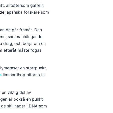
tt, allteftersom gaffeln
 de japanska forskare som
dan de går framåt. Den
 jämn, sammanhängande
ta drag, och börja om en
om efteråt måste fogas
lymeraset en startpunkt.
s
limmar ihop bitarna till
 en viktig del av
ingen är också en punkt
ör de skillnader i DNA som