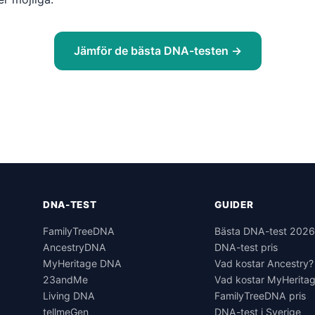
Jämför de bästa DNA-testen →
DNA-TEST
GUIDER
FamilyTreeDNA
Bästa DNA-test 202
AncestryDNA
DNA-test pris
MyHeritage DNA
Vad kostar Ancestry?
23andMe
Vad kostar MyHerita
Living DNA
FamilyTreeDNA pris
tellmeGen
DNA-test i Sverige