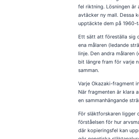
fel riktning. Lösningen är
avtäcker ny mall. Dessa 
upptäckte dem på 1960-ta
Ett sätt att föreställa s
ena målaren (ledande str
linje. Den andra målaren 
bit längre fram för varje
samman.
Varje Okazaki-fragment i
När fragmenten är klara a
en sammanhängande strä
För släktforskaren ligger
förståelsen för hur arvsm
där kopieringsfel kan upps
gör genetiska släktanalys