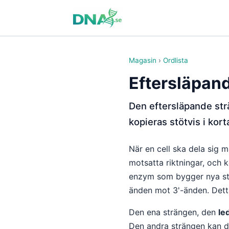
Magasin
›
Ordlista
Eftersläpan
Den eftersläpande str
kopieras stötvis i kort
När en cell ska dela sig 
motsatta riktningar, och 
enzym som bygger nya st
änden mot 3'-änden. Detta
Den ena strängen, den
le
Den andra strängen kan dä