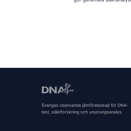
Sveriges oberoende jämförelsesajt för DNA-
test, släktforskning och ursprungsanalys.