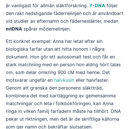
är vanligast för allmän släktforskning.
Y-DNA
följer
den rakt nedstigande fädernelinjen och är användbart
vid studier av efternamn och fädernesläkter, medan
mtDNA
spårar mödernelinjen.
Ett konkret exempel: Anna har letat efter sin
biologiska farfar utan att hitta honom i några
dokument. Hon gör ett autosomalt test och får en
stark matchning med en person hon aldrig hört talas
om, som delar omkring 900 cM med henne. Det
motsvarar ungefär en
halvkusin
eller halvfaster.
Genom att granska den personens släktträd,
kombinera det med kartläggning av gemensamma
matchningar och leta i folkbokföringen, kan Anna
ringa in vilken familj farfadern måste ha tillhört. DNA
pekar ut riktningen, men det är de skriftliga källorna
som ger namn och bekräftar slutsatsen.