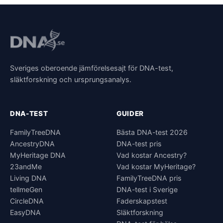
Sveriges oberoende jämförelsesajt för DNA-test,
släktforskning och ursprungsanalys.
DNA-TEST
GUIDER
FamilyTreeDNA
Bästa DNA-test 2026
AncestryDNA
DNA-test pris
MyHeritage DNA
Vad kostar Ancestry?
23andMe
Vad kostar MyHeritage?
Living DNA
FamilyTreeDNA pris
tellmeGen
DNA-test i Sverige
CircleDNA
Faderskapstest
EasyDNA
Släktforskning