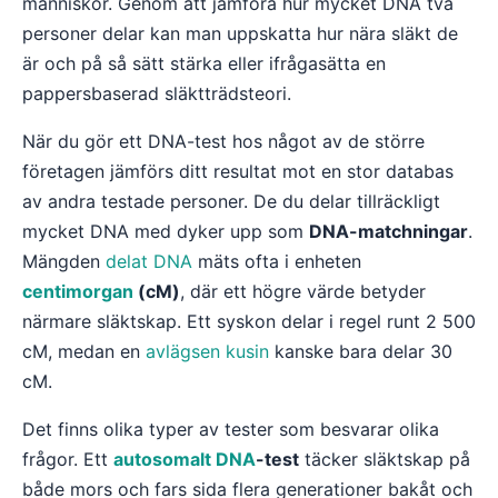
människor. Genom att jämföra hur mycket DNA två
personer delar kan man uppskatta hur nära släkt de
är och på så sätt stärka eller ifrågasätta en
pappersbaserad släktträdsteori.
När du gör ett DNA-test hos något av de större
företagen jämförs ditt resultat mot en stor databas
av andra testade personer. De du delar tillräckligt
mycket DNA med dyker upp som
DNA-matchningar
.
Mängden
delat DNA
mäts ofta i enheten
centimorgan
(cM)
, där ett högre värde betyder
närmare släktskap. Ett syskon delar i regel runt 2 500
cM, medan en
avlägsen kusin
kanske bara delar 30
cM.
Det finns olika typer av tester som besvarar olika
frågor. Ett
autosomalt DNA
-test
täcker släktskap på
både mors och fars sida flera generationer bakåt och