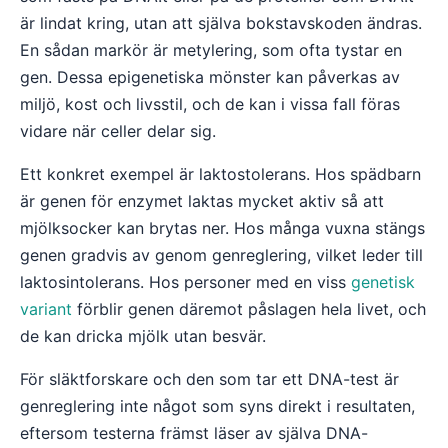
är lindat kring, utan att själva bokstavskoden ändras.
En sådan markör är metylering, som ofta tystar en
gen. Dessa epigenetiska mönster kan påverkas av
miljö, kost och livsstil, och de kan i vissa fall föras
vidare när celler delar sig.
Ett konkret exempel är laktostolerans. Hos spädbarn
är genen för enzymet laktas mycket aktiv så att
mjölksocker kan brytas ner. Hos många vuxna stängs
genen gradvis av genom genreglering, vilket leder till
laktosintolerans. Hos personer med en viss
genetisk
variant
förblir genen däremot påslagen hela livet, och
de kan dricka mjölk utan besvär.
För släktforskare och den som tar ett DNA-test är
genreglering inte något som syns direkt i resultaten,
eftersom testerna främst läser av själva DNA-