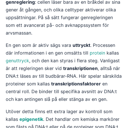
genreglering
: cellen läser bara av en bråkdel av sina
gener åt gången, och olika celltyper aktiverar olika
uppsättningar. På så sätt fungerar genregleringen
som ett avancerat på- och avknappssystem för
arvsmassan.
En gen som är aktiv sägs vara
uttryckt
. Processen
där informationen i en gen omsätts till
protein
kallas
genuttryck
, och den kan styras i flera steg. Vanligast
är att regleringen sker vid
transkriptionen
, alltså när
DNA:t läses av till budbärar-RNA. Här spelar särskilda
proteiner som kallas
transkriptionsfaktorer
en
central roll. De binder till specifika avsnitt av DNA:t
och kan antingen slå på eller stänga av en gen.
Utöver detta finns ett extra lager av kontroll som
kallas
epigenetik
. Det handlar om kemiska markörer
som fästs på DNA:t eller på de proteiner som DNA:t