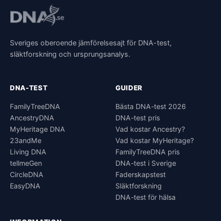
Sveriges oberoende jämförelsesajt för DNA-test,
släktforskning och ursprungsanalys.
DNA-TEST
GUIDER
FamilyTreeDNA
Bästa DNA-test 2026
AncestryDNA
DNA-test pris
MyHeritage DNA
Vad kostar Ancestry?
23andMe
Vad kostar MyHeritage?
Living DNA
FamilyTreeDNA pris
tellmeGen
DNA-test i Sverige
CircleDNA
Faderskapstest
EasyDNA
Släktforskning
DNA-test för hälsa