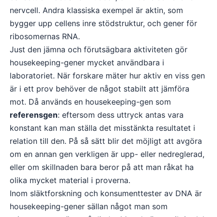
nervcell. Andra klassiska exempel är aktin, som
bygger upp cellens inre stödstruktur, och gener för
ribosomernas RNA.
Just den jämna och förutsägbara aktiviteten gör
housekeeping-gener mycket användbara i
laboratoriet. När forskare mäter hur aktiv en viss gen
är i ett prov behöver de något stabilt att jämföra
mot. Då används en housekeeping-gen som
referensgen
: eftersom dess uttryck antas vara
konstant kan man ställa det misstänkta resultatet i
relation till den. På så sätt blir det möjligt att avgöra
om en annan gen verkligen är upp- eller nedreglerad,
eller om skillnaden bara beror på att man råkat ha
olika mycket material i proverna.
Inom släktforskning och konsumenttester av DNA är
housekeeping-gener sällan något man som