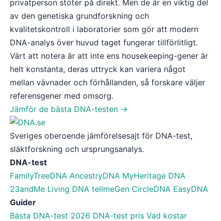
privatperson stöter på direkt. Men de är en viktig del
av den genetiska grundforskning och
kvalitetskontroll i laboratorier som gör att modern
DNA-analys över huvud taget fungerar tillförlitligt.
Värt att notera är att inte ens housekeeping-gener är
helt konstanta, deras uttryck kan variera något
mellan vävnader och förhållanden, så forskare väljer
referensgener med omsorg.
Jämför de bästa DNA-testen →
Sveriges oberoende jämförelsesajt för DNA-test,
släktforskning och ursprungsanalys.
DNA-test
FamilyTreeDNA
AncestryDNA
MyHeritage DNA
23andMe
Living DNA
tellmeGen
CircleDNA
EasyDNA
Guider
Bästa DNA-test 2026
DNA-test pris
Vad kostar