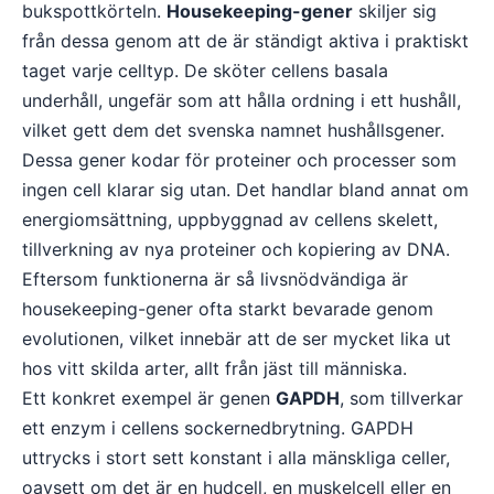
bukspottkörteln.
Housekeeping-gener
skiljer sig
från dessa genom att de är ständigt aktiva i praktiskt
taget varje celltyp. De sköter cellens basala
underhåll, ungefär som att hålla ordning i ett hushåll,
vilket gett dem det svenska namnet hushållsgener.
Dessa gener kodar för proteiner och processer som
ingen cell klarar sig utan. Det handlar bland annat om
energiomsättning, uppbyggnad av cellens skelett,
tillverkning av nya proteiner och kopiering av DNA.
Eftersom funktionerna är så livsnödvändiga är
housekeeping-gener ofta starkt bevarade genom
evolutionen, vilket innebär att de ser mycket lika ut
hos vitt skilda arter, allt från jäst till människa.
Ett konkret exempel är genen
GAPDH
, som tillverkar
ett enzym i cellens sockernedbrytning. GAPDH
uttrycks i stort sett konstant i alla mänskliga celler,
oavsett om det är en hudcell, en muskelcell eller en