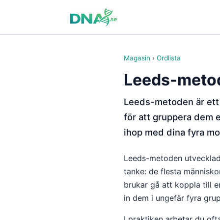
Magasin
›
Ordlista
Leeds-meto
Leeds-metoden är ett 
för att gruppera dem e
ihop med dina fyra mor
Leeds-metoden utvecklad
tanke: de flesta människo
brukar gå att koppla till 
in dem i ungefär fyra grup
I praktiken arbetar du of