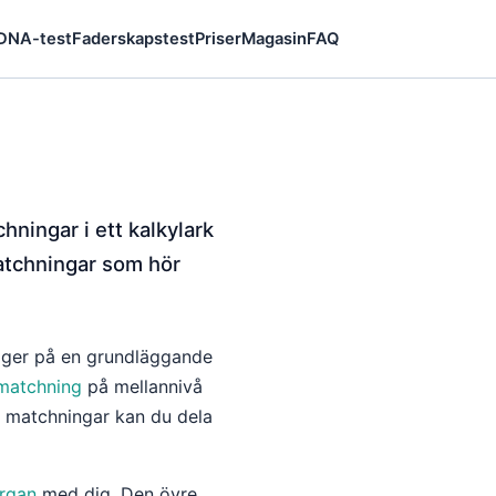
 DNA-test
Faderskapstest
Priser
Magasin
FAQ
ningar i ett kalkylark
matchningar som hör
gger på en grundläggande
atchning
på mellannivå
na matchningar kan du dela
rgan
med dig. Den övre