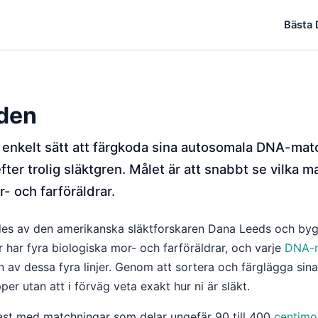
Bästa
den
enkelt sätt att färgkoda sina autosomala DNA-match
fter trolig släktgren. Målet är att snabbt se vilka 
- och farföräldrar.
es av den amerikanska släktforskaren Dana Leeds och by
r har fyra biologiska mor- och farföräldrar, och varje
DNA-m
en av dessa fyra linjer. Genom att sortera och färglägga si
per utan att i förväg veta exakt hur ni är släkt.
tast med matchningar som delar ungefär 90 till 400
centimo