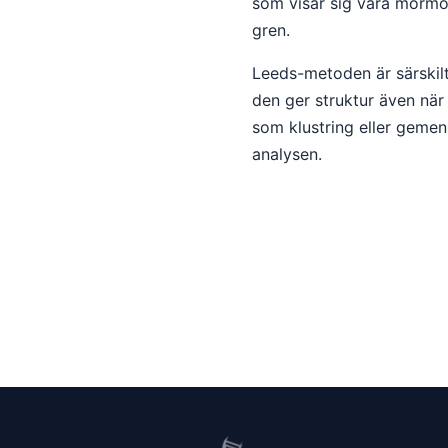
som visar sig vara mormors
gren.
Leeds-metoden är särskil
den ger struktur även när
som klustring eller geme
analysen.