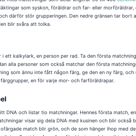
släktingar som syskon, föräldrar och far- eller morföräldrar
 och därför stör grupperingen. Den nedre gränsen tar bort a
 blir svåra att tolka.
 i ett kalkylark, en person per rad. Ta den första matchning
dan alla personer som också matchar den första matchnin
hning som ännu inte fått någon färg, ge den en ny färg, och 
 färggrupper, en för varje mor- och farföräldrapar.
el
sitt DNA och listar tio matchningar. Hennes första match, 
matchningar visar sig dela DNA med kusinen och blir också blå
a ofärgade match blir grön, och de som hänger ihop med de