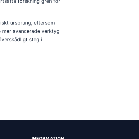
rtsatta forskning gren för
iskt ursprung, eftersom
te mer avancerade verktyg
verskådligt steg i
INFORMATION