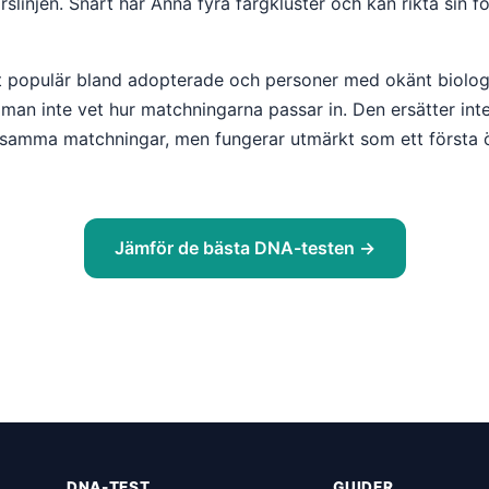
linjen. Snart har Anna fyra färgkluster och kan rikta sin fo
t populär bland adopterade och personer med okänt biolog
 man inte vet hur matchningarna passar in. Den ersätter in
nsamma matchningar, men fungerar utmärkt som ett första ö
Jämför de bästa DNA-testen →
DNA-TEST
GUIDER