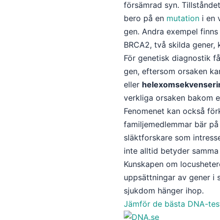
försämrad syn. Tillstånde
bero på en
mutation
i en 
gen. Andra exempel finns 
BRCA2, två skilda gener, 
För genetisk diagnostik få
gen, eftersom orsaken ka
eller
helexomsekvenseri
verkliga orsaken bakom ett
Fenomenet kan också förkl
familjemedlemmar bär på f
släktforskare som intresse
inte alltid betyder samma
Kunskapen om locusheterog
uppsättningar av gener i s
sjukdom hänger ihop.
Jämför de bästa DNA-te