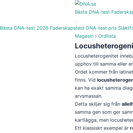
Bästa DNA-test
Faderska
Bästa DNA-test 2026
Faderskapstest
DNA-test pris
Släktf
Magasin
›
Ordlista
Locusheterogeni
Locusheterogenitet innebär
upphov till samma eller e
Ordet kommer från latinet
finns. Vid
locusheterogen
kan ha exakt samma diagno
arvsmassan.
Detta skiljer sig från
alle
samma gen som ger samma 
kartlägga, men locusheter
Ett klassiskt exempel är
r