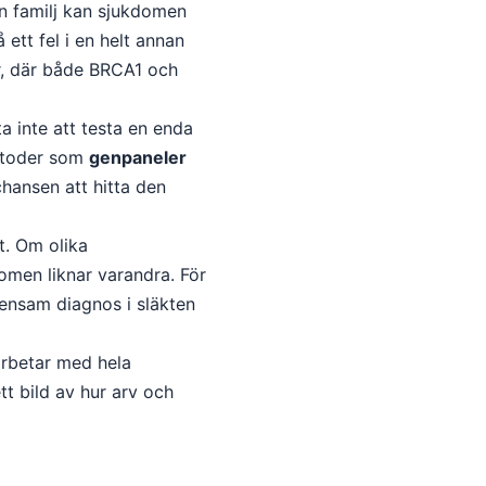
en familj kan sjukdomen
tt fel i en helt annan
er, där både BRCA1 och
a inte att testa en enda
metoder som
genpaneler
hansen att hitta den
t. Om olika
omen liknar varandra. För
emensam diagnos i släkten
arbetar med hela
tt bild av hur arv och