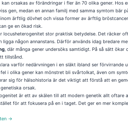
t kan orsakas av förändringar i fler än 70 olika gener. Hos 
viss gen, medan en annan familj med samma symtom bär på e
inom ärftlig dövhet och vissa former av ärftlig bröstcanc
kan ge en ökad risk.
r locusheterogenitet stor praktisk betydelse. Det räcker oft
n ligga någon annanstans. Därför används idag bredare 
ng
, där många gener undersöks samtidigt. På så sätt ökar c
 tillstånd.
ara varför nedärvningen i en släkt ibland ser förvirrande u
el i olika gener kan mönstret bli svårtolkat, även om symt
rar sig för hälsohistoria är det viktigt att förstå att en g
 genetiska orsak.
enitet är ett av skälen till att modern genetik allt oftare 
tället för att fokusera på en i taget. Det ger en mer komple
sten →