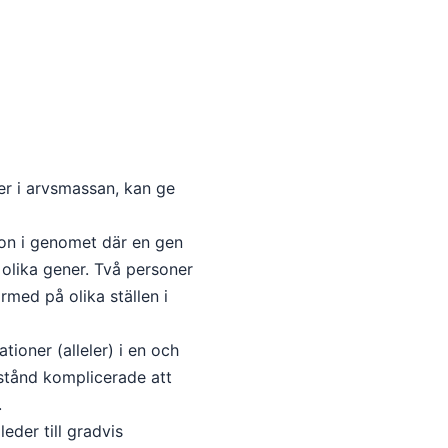
ser i arvsmassan, kan ge
ion i genomet där en gen
t olika gener. Två personer
med på olika ställen i
tioner (alleler) i en och
stånd komplicerade att
.
eder till gradvis