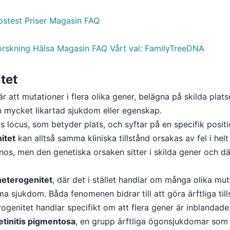
pstest
Priser
Magasin
FAQ
orskning
Hälsa
Magasin
FAQ
Vårt val: FamilyTreeDNA
tet
 att mutationer i flera olika gener, belägna på skilda plat
n mycket likartad sjukdom eller egenskap.
s locus, som betyder plats, och syftar på en specifik posit
itet
kan alltså samma kliniska tillstånd orsakas av fel i hel
s, men den genetiska orsaken sitter i skilda gener och där
lheterogenitet
, där det i stället handlar om många olika muta
sjukdom. Båda fenomenen bidrar till att göra ärftliga till
ogenitet handlar specifikt om att flera gener är inblandade
etinitis pigmentosa
, en grupp ärftliga ögonsjukdomar som l