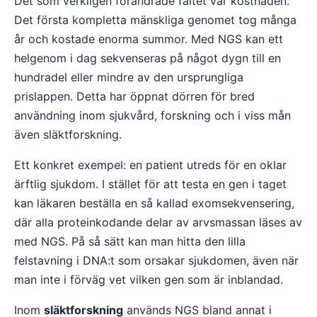
Det som verkligen förändrade fältet var kostnaden.
Det första kompletta mänskliga genomet tog många
år och kostade enorma summor. Med NGS kan ett
helgenom i dag sekvenseras på något dygn till en
hundradel eller mindre av den ursprungliga
prislappen. Detta har öppnat dörren för bred
användning inom sjukvård, forskning och i viss mån
även släktforskning.
Ett konkret exempel: en patient utreds för en oklar
ärftlig sjukdom. I stället för att testa en gen i taget
kan läkaren beställa en så kallad exomsekvensering,
där alla proteinkodande delar av arvsmassan läses av
med NGS. På så sätt kan man hitta den lilla
felstavning i DNA:t som orsakar sjukdomen, även när
man inte i förväg vet vilken gen som är inblandad.
Inom
släktforskning
används NGS bland annat i