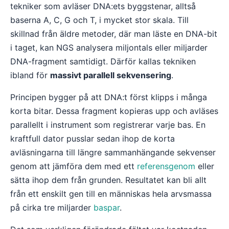
tekniker som avläser DNA:ets byggstenar, alltså
baserna A, C, G och T, i mycket stor skala. Till
skillnad från äldre metoder, där man läste en DNA-bit
i taget, kan NGS analysera miljontals eller miljarder
DNA-fragment samtidigt. Därför kallas tekniken
ibland för
massivt parallell sekvensering
.
Principen bygger på att DNA:t först klipps i många
korta bitar. Dessa fragment kopieras upp och avläses
parallellt i instrument som registrerar varje bas. En
kraftfull dator pusslar sedan ihop de korta
avläsningarna till längre sammanhängande sekvenser
genom att jämföra dem med ett
referensgenom
eller
sätta ihop dem från grunden. Resultatet kan bli allt
från ett enskilt gen till en människas hela arvsmassa
på cirka tre miljarder
baspar
.