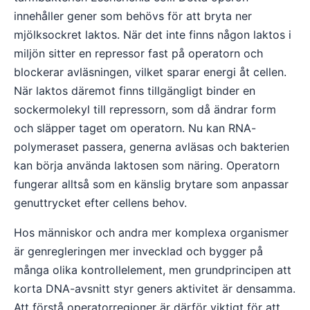
innehåller gener som behövs för att bryta ner
mjölksockret laktos. När det inte finns någon laktos i
miljön sitter en repressor fast på operatorn och
blockerar avläsningen, vilket sparar energi åt cellen.
När laktos däremot finns tillgängligt binder en
sockermolekyl till repressorn, som då ändrar form
och släpper taget om operatorn. Nu kan RNA-
polymeraset passera, generna avläsas och bakterien
kan börja använda laktosen som näring. Operatorn
fungerar alltså som en känslig brytare som anpassar
genuttrycket efter cellens behov.
Hos människor och andra mer komplexa organismer
är genregleringen mer invecklad och bygger på
många olika kontrollelement, men grundprincipen att
korta DNA-avsnitt styr geners aktivitet är densamma.
Att förstå operatorregioner är därför viktigt för att