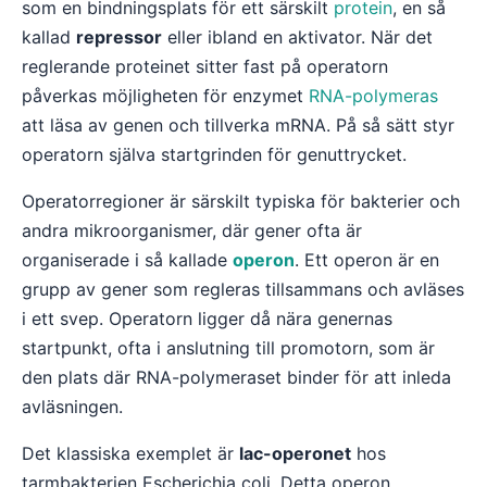
som en bindningsplats för ett särskilt
protein
, en så
kallad
repressor
eller ibland en aktivator. När det
reglerande proteinet sitter fast på operatorn
påverkas möjligheten för enzymet
RNA-polymeras
att läsa av genen och tillverka mRNA. På så sätt styr
operatorn själva startgrinden för genuttrycket.
Operatorregioner är särskilt typiska för bakterier och
andra mikroorganismer, där gener ofta är
organiserade i så kallade
operon
. Ett operon är en
grupp av gener som regleras tillsammans och avläses
i ett svep. Operatorn ligger då nära genernas
startpunkt, ofta i anslutning till promotorn, som är
den plats där RNA-polymeraset binder för att inleda
avläsningen.
Det klassiska exemplet är
lac-operonet
hos
tarmbakterien Escherichia coli. Detta operon