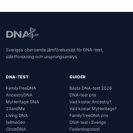
Sveriges oberoende jämförelsesajt för DNA-test,
släktforskning och ursprungsanalys.
DNA-TEST
GUIDER
FamilyTreeDNA
Bästa DNA-test 2026
AncestryDNA
DNA-test pris
MyHeritage DNA
Vad kostar Ancestry?
23andMe
Vad kostar MyHeritage?
Living DNA
FamilyTreeDNA pris
tellmeGen
DNA-test i Sverige
CircleDNA
Faderskapstest