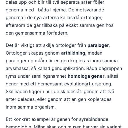
delas upp och blir till två separata arter följer
generna med i båda linjerna. De motsvarande
generna i de nya arterna kallas då ortologer,
eftersom de går tillbaka på exakt samma gen hos
den gemensamma förfadern.
Det är viktigt att skilja ortologer från
paraloger
.
Ortologer skapas genom
artbildning
, medan
paraloger uppstår när en gen kopieras inom samma
arvsmassa, så kallad genduplikation. Båda begreppen
ryms under samlingsnamnet
homologa gener
, alltså
gener med ett gemensamt evolutionärt ursprung.
Skillnaden ligger i hur de skildes åt: genom att två
arter delades, eller genom att en gen kopierades
inom samma organism.
Ett konkret exempel är genen för syrebindande
hemoglobin. Människan och musen har var sin variant