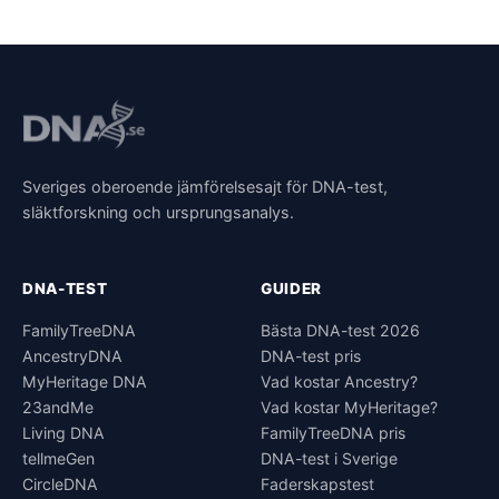
Sveriges oberoende jämförelsesajt för DNA-test,
släktforskning och ursprungsanalys.
DNA-TEST
GUIDER
FamilyTreeDNA
Bästa DNA-test 2026
AncestryDNA
DNA-test pris
MyHeritage DNA
Vad kostar Ancestry?
23andMe
Vad kostar MyHeritage?
Living DNA
FamilyTreeDNA pris
tellmeGen
DNA-test i Sverige
CircleDNA
Faderskapstest