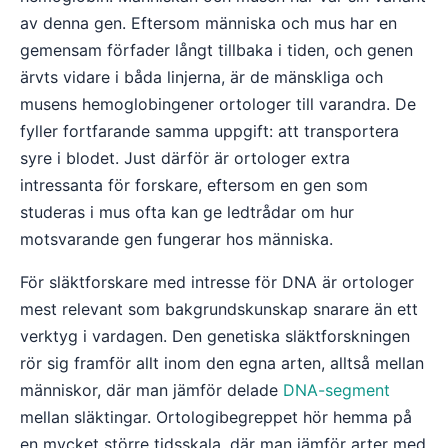
av denna gen. Eftersom människa och mus har en
gemensam förfader långt tillbaka i tiden, och genen
ärvts vidare i båda linjerna, är de mänskliga och
musens hemoglobingener ortologer till varandra. De
fyller fortfarande samma uppgift: att transportera
syre i blodet. Just därför är ortologer extra
intressanta för forskare, eftersom en gen som
studeras i mus ofta kan ge ledtrådar om hur
motsvarande gen fungerar hos människa.
För släktforskare med intresse för DNA är ortologer
mest relevant som bakgrundskunskap snarare än ett
verktyg i vardagen. Den genetiska släktforskningen
rör sig framför allt inom den egna arten, alltså mellan
människor, där man jämför delade
DNA-segment
mellan släktingar. Ortologibegreppet hör hemma på
en mycket större tidsskala, där man jämför arter med