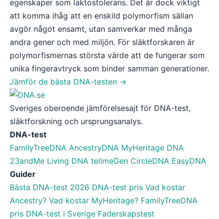
egenskaper som laktostolerans. Det är dock viktigt
att komma ihåg att en enskild polymorfism sällan
avgör något ensamt, utan samverkar med många
andra gener och med miljön. För släktforskaren är
polymorfismernas största värde att de fungerar som
unika fingeravtryck som binder samman generationer.
Jämför de bästa DNA-testen →
Sveriges oberoende jämförelsesajt för DNA-test,
släktforskning och ursprungsanalys.
DNA-test
FamilyTreeDNA
AncestryDNA
MyHeritage DNA
23andMe
Living DNA
tellmeGen
CircleDNA
EasyDNA
Guider
Bästa DNA-test 2026
DNA-test pris
Vad kostar
Ancestry?
Vad kostar MyHeritage?
FamilyTreeDNA
pris
DNA-test i Sverige
Faderskapstest