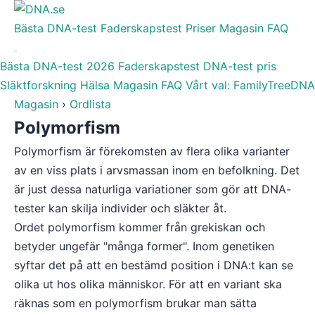
Bästa DNA-test
Faderskapstest
Priser
Magasin
FAQ
Bästa DNA-test 2026
Faderskapstest
DNA-test pris
Släktforskning
Hälsa
Magasin
FAQ
Vårt val: FamilyTreeDNA
Magasin
›
Ordlista
Polymorfism
Polymorfism är förekomsten av flera olika varianter
av en viss plats i arvsmassan inom en befolkning. Det
är just dessa naturliga variationer som gör att DNA-
tester kan skilja individer och släkter åt.
Ordet polymorfism kommer från grekiskan och
betyder ungefär "många former". Inom genetiken
syftar det på att en bestämd position i DNA:t kan se
olika ut hos olika människor. För att en variant ska
räknas som en polymorfism brukar man sätta