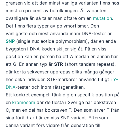
gränsen vid att den minst vanliga varianten finns hos
minst en procent av befolkningen. Är varianten
ovanligare än så talar man oftare om en
mutation
.
Det finns flera typer av polymorfismer. Den
vanligaste och mest använda inom DNA-tester är
SNP
(single nucleotide polymorphism), där en enda
byggsten i DNA-koden skiljer sig åt. På en viss
position kan en person ha ett A medan en annan har
ett G. En annan typ är
STR
(short tandem repeats),
där korta sekvenser upprepas olika många gånger
hos olika individer. STR-markörer används flitigt i
Y-
DNA
-tester och inom rättsgenetiken.
Ett konkret exempel: tänk dig en specifik position på
en
kromosom
där de flesta i Sverige har bokstaven
C, men en del har bokstaven T. Den som ärver T från
sina föräldrar bär en viss SNP-variant. Eftersom
denna variant förs vidare från generation till