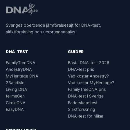
Sveriges oberoende jämförelsesajt för DNA-test,
släktforskning och ursprungsanalys.
DNA-TEST
GUIDER
FamilyTreeDNA
Bästa DNA-test 2026
AncestryDNA
DNA-test pris
MyHeritage DNA
Vad kostar Ancestry?
23andMe
Vad kostar MyHeritage?
Living DNA
FamilyTreeDNA pris
tellmeGen
DNA-test i Sverige
CircleDNA
Faderskapstest
EasyDNA
Släktforskning
DNA-test för hälsa