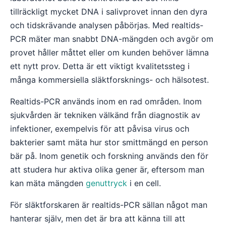
tillräckligt mycket DNA i salivprovet innan den dyra
och tidskrävande analysen påbörjas. Med realtids-
PCR mäter man snabbt DNA-mängden och avgör om
provet håller måttet eller om kunden behöver lämna
ett nytt prov. Detta är ett viktigt kvalitetssteg i
många kommersiella släktforsknings- och hälsotest.
Realtids-PCR används inom en rad områden. Inom
sjukvården är tekniken välkänd från diagnostik av
infektioner, exempelvis för att påvisa virus och
bakterier samt mäta hur stor smittmängd en person
bär på. Inom genetik och forskning används den för
att studera hur aktiva olika gener är, eftersom man
kan mäta mängden
genuttryck
i en cell.
För släktforskaren är realtids-PCR sällan något man
hanterar själv, men det är bra att känna till att