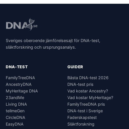
Sveriges oberoende jämförelsesajt för DNA-test,
släktforskning och ursprungsanalys.
DNA-TEST
GUIDER
FamilyTreeDNA
Bästa DNA-test 2026
AncestryDNA
DNA-test pris
MyHeritage DNA
Vad kostar Ancestry?
23andMe
Vad kostar MyHeritage?
Living DNA
FamilyTreeDNA pris
tellmeGen
DNA-test i Sverige
CircleDNA
Faderskapstest
EasyDNA
Släktforskning