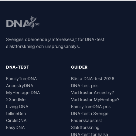
Sveriges oberoende jämförelsesajt för DNA-test,
släktforskning och ursprungsanalys.
DNA-TEST
GUIDER
FamilyTreeDNA
Bästa DNA-test 2026
AncestryDNA
DNA-test pris
MyHeritage DNA
Vad kostar Ancestry?
23andMe
Vad kostar MyHeritage?
Living DNA
FamilyTreeDNA pris
tellmeGen
DNA-test i Sverige
CircleDNA
Faderskapstest
EasyDNA
Släktforskning
DNA-test för hälsa