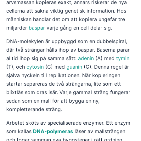
arvsmassan kopieras exakt, annars riskerar de nya
cellerna att sakna viktig genetisk information. Hos
människan handlar det om att kopiera ungefär tre
miljarder
baspar
varje gång en cell delar sig.
DNA-molekylen är uppbyggd som en dubbelspiral,
där två strängar hålls ihop av baspar. Baserna parar
alltid ihop sig på samma sätt:
adenin
(A) med
tymin
(T), och
cytosin
(C) med
guanin
(G). Denna regel är
själva nyckeln till replikationen. När kopieringen
startar separeras de två strängarna, lite som ett
blixtlås som dras isär. Varje gammal sträng fungerar
sedan som en mall för att bygga en ny,
kompletterande sträng.
Arbetet sköts av specialiserade enzymer. Ett enzym
som kallas
DNA-polymeras
läser av mallsträngen
och fogar samman nya byggstenar i rätt ordning