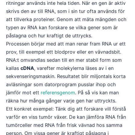
ritningar används inte hela tiden. När en gen är aktiv
skrivs den av till RNA, som i sin tur ofta används för
att tillverka proteiner. Genom att mäta mängden och
typen av RNA kan forskare se vilka gener som är
påslagna och hur kraftigt de uttrycks.
Processen börjar med att man renar fram RNA ur ett
prov, till exempel ett blodprov eller en vävnadsbit.
RNA:t omvandlas sedan till en mer stabil form som
kallas
cDNA
, varefter molekylerna läses av i en
sekvenseringsmaskin. Resultatet blir miljontals korta
avläsningar som datorprogram pusslar ihop och
jämför mot ett
referensgenom
. På så vis kan man
räkna hur många gånger varje gen har uttryckts.
Ett konkret exempel: Tänk dig att forskare vill förstå
varför en viss tumör växer. De kan jämföra RNA från
tumörceller med RNA från frisk vävnad hos samma
person. Om vissa gener är kraftigt påslagna i