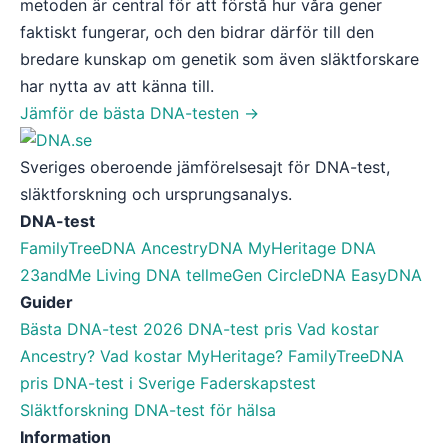
metoden är central för att förstå hur våra gener
faktiskt fungerar, och den bidrar därför till den
bredare kunskap om genetik som även släktforskare
har nytta av att känna till.
Jämför de bästa DNA-testen →
Sveriges oberoende jämförelsesajt för DNA-test,
släktforskning och ursprungsanalys.
DNA-test
FamilyTreeDNA
AncestryDNA
MyHeritage DNA
23andMe
Living DNA
tellmeGen
CircleDNA
EasyDNA
Guider
Bästa DNA-test 2026
DNA-test pris
Vad kostar
Ancestry?
Vad kostar MyHeritage?
FamilyTreeDNA
pris
DNA-test i Sverige
Faderskapstest
Släktforskning
DNA-test för hälsa
Information