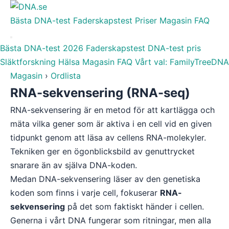
Bästa DNA-test
Faderskapstest
Priser
Magasin
FAQ
Bästa DNA-test 2026
Faderskapstest
DNA-test pris
Släktforskning
Hälsa
Magasin
FAQ
Vårt val: FamilyTreeDNA
Magasin
›
Ordlista
RNA-sekvensering (RNA-seq)
RNA-sekvensering är en metod för att kartlägga och
mäta vilka gener som är aktiva i en cell vid en given
tidpunkt genom att läsa av cellens RNA-molekyler.
Tekniken ger en ögonblicksbild av genuttrycket
snarare än av själva DNA-koden.
Medan DNA-sekvensering läser av den genetiska
koden som finns i varje cell, fokuserar
RNA-
sekvensering
på det som faktiskt händer i cellen.
Generna i vårt DNA fungerar som ritningar, men alla