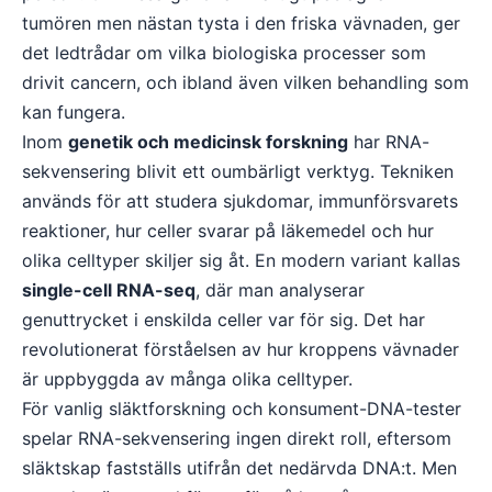
tumören men nästan tysta i den friska vävnaden, ger
det ledtrådar om vilka biologiska processer som
drivit cancern, och ibland även vilken behandling som
kan fungera.
Inom
genetik och medicinsk forskning
har RNA-
sekvensering blivit ett oumbärligt verktyg. Tekniken
används för att studera sjukdomar, immunförsvarets
reaktioner, hur celler svarar på läkemedel och hur
olika celltyper skiljer sig åt. En modern variant kallas
single-cell RNA-seq
, där man analyserar
genuttrycket i enskilda celler var för sig. Det har
revolutionerat förståelsen av hur kroppens vävnader
är uppbyggda av många olika celltyper.
För vanlig släktforskning och konsument-DNA-tester
spelar RNA-sekvensering ingen direkt roll, eftersom
släktskap fastställs utifrån det nedärvda DNA:t. Men