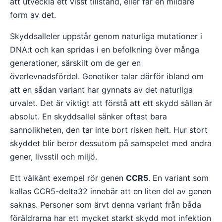
att utveckla ett visst tillstånd, eller får en mildare
form av det.
Skyddsalleler uppstår genom naturliga mutationer i
DNA:t och kan spridas i en befolkning över många
generationer, särskilt om de ger en
överlevnadsfördel. Genetiker talar därför ibland om
att en sådan variant har gynnats av det naturliga
urvalet. Det är viktigt att förstå att ett skydd sällan är
absolut. En skyddsallel sänker oftast bara
sannolikheten, den tar inte bort risken helt. Hur stort
skyddet blir beror dessutom på samspelet med andra
gener, livsstil och miljö.
Ett välkänt exempel rör genen
CCR5
. En variant som
kallas CCR5-delta32 innebär att en liten del av genen
saknas. Personer som ärvt denna variant från båda
föräldrarna har ett mycket starkt skydd mot infektion