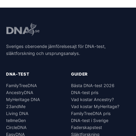
Sveriges oberoende jämförelsesajt för DNA-test,
släktforskning och ursprungsanalys.
DNA-TEST
GUIDER
FamilyTreeDNA
Bästa DNA-test 2026
AncestryDNA
DNA-test pris
MyHeritage DNA
Vad kostar Ancestry?
23andMe
Vad kostar MyHeritage?
Living DNA
FamilyTreeDNA pris
tellmeGen
DNA-test i Sverige
CircleDNA
Faderskapstest
EasyDNA
Släktforskning