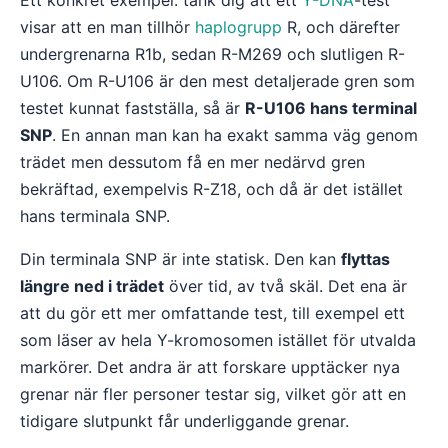
Ett konkret exempel: tänk dig att ett
Y-DNA
-test
visar att en man tillhör
haplogrupp
R, och därefter
undergrenarna R1b, sedan R-M269 och slutligen R-
U106. Om R-U106 är den mest detaljerade gren som
testet kunnat fastställa, så är
R-U106 hans terminal
SNP
. En annan man kan ha exakt samma väg genom
trädet men dessutom få en mer nedärvd gren
bekräftad, exempelvis R-Z18, och då är det istället
hans terminala SNP.
Din terminala SNP är inte statisk. Den kan
flyttas
längre ned i trädet
över tid, av två skäl. Det ena är
att du gör ett mer omfattande test, till exempel ett
som läser av hela Y-kromosomen istället för utvalda
markörer. Det andra är att forskare upptäcker nya
grenar när fler personer testar sig, vilket gör att en
tidigare slutpunkt får underliggande grenar.