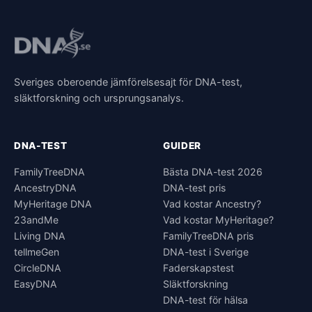
Sveriges oberoende jämförelsesajt för DNA-test,
släktforskning och ursprungsanalys.
DNA-TEST
GUIDER
FamilyTreeDNA
Bästa DNA-test 2026
AncestryDNA
DNA-test pris
MyHeritage DNA
Vad kostar Ancestry?
23andMe
Vad kostar MyHeritage?
Living DNA
FamilyTreeDNA pris
tellmeGen
DNA-test i Sverige
CircleDNA
Faderskapstest
EasyDNA
Släktforskning
DNA-test för hälsa