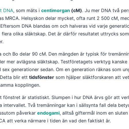
at DNA
, som mäts i
centimorgan
(cM)
. Ju mer DNA två per
eras MRCA. Helsyskon delar mycket, ofta runt 2 500 cM, m
 Eftersom DNA blandas om och halveras vid varje genera
lera olika släktskap. Det är därför resultatet uttrycks som 
r.
a och Bo delar 90 cM. Den mängden är typisk för tremänni
ller mer avlägsna släktskap. Testföretagets verktyg kansk
till sex generationer sedan. Om en generation räknas som un
Detta blir ett
tidsfönster
som hjälper släktforskaren att ve
nsamma kopplingen.
tt fönstret är statistiskt. Slumpen i hur DNA ärvs gör att ve
 intervallet. Två tremänningar kan i sällsynta fall dela bety
essutom påverkar
endogami
, alltså giftermål inom en slut
 att verka närmare i tiden än vad den faktiskt är.