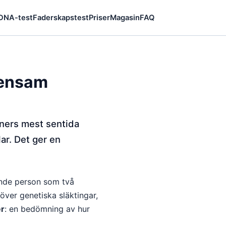
 DNA-test
Faderskapstest
Priser
Magasin
FAQ
mensam
oners mest sentida
r. Det ger en
ande person som två
 över genetiska släktingar,
er
: en bedömning av hur