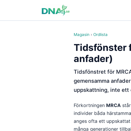
Magasin
›
Ordlista
Tidsfönster
anfader)
Tidsfönstret för MRCA
gemensamma anfader sa
uppskattning, inte ett 
Förkortningen
MRCA
står
individer båda härstammar
anges ofta ett uppskatta
många generationer tillb