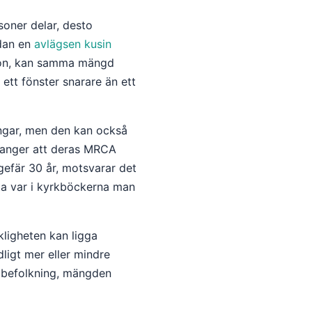
soner delar, desto
edan en
avlägsen kusin
tion, kan samma mängd
ett fönster snarare än ett
ngar, men den kan också
e anger att deras MRCA
gefär 30 år, motsvarar det
ta var i kyrkböckerna man
rkligheten kan ligga
dligt mer eller mindre
en befolkning, mängden