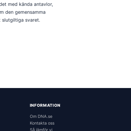
 det med kända antavlor,
 vem den gemensamma
slutgiltiga svaret.
INFORMATION
6
Om DNA.se
Kontakta oss
Så jämför vi