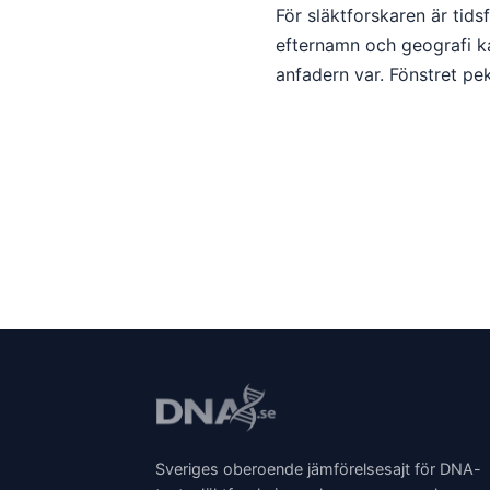
För släktforskaren är tid
efternamn och geografi 
anfadern var. Fönstret pek
Sveriges oberoende jämförelsesajt för DNA-