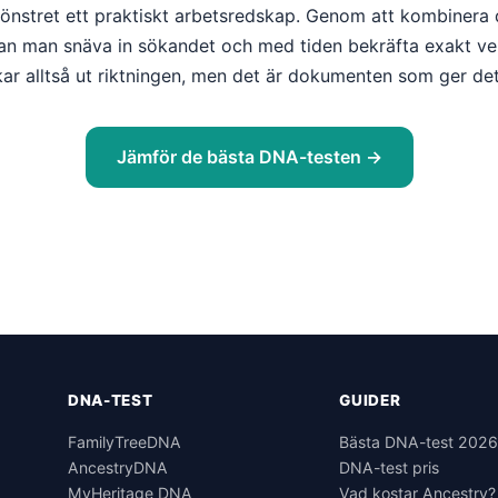
sfönstret ett praktiskt arbetsredskap. Genom att kombinera
kan man snäva in sökandet och med tiden bekräfta exakt
ar alltså ut riktningen, men det är dokumenten som ger det 
Jämför de bästa DNA-testen →
DNA-TEST
GUIDER
FamilyTreeDNA
Bästa DNA-test 202
AncestryDNA
DNA-test pris
MyHeritage DNA
Vad kostar Ancestry?