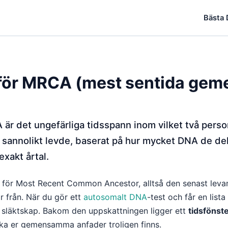
Bästa
 för MRCA (mest sentida ge
 är det ungefärliga tidsspann inom vilket två pers
nnolikt levde, baserat på hur mycket DNA de dela
exakt årtal.
 för Most Recent Common Ancestor, alltså den senast lev
 från. När du gör ett
autosomalt DNA
-test och får en lista
t släktskap. Bakom den uppskattningen ligger ett
tidsfönst
aka er gemensamma anfader troligen finns.