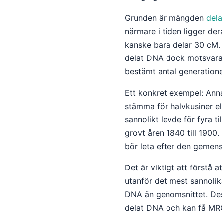
Grunden är mängden
del
närmare i tiden ligger d
kanske bara delar 30 cM.
delat DNA dock motsvara f
bestämt antal generatione
Ett konkret exempel: Ann
stämma för halvkusiner e
sannolikt levde för fyra 
grovt åren 1840 till 1900. 
bör leta efter den geme
Det är viktigt att förstå a
utanför det mest sannolika
DNA än genomsnittet. D
delat DNA och kan få MRCA