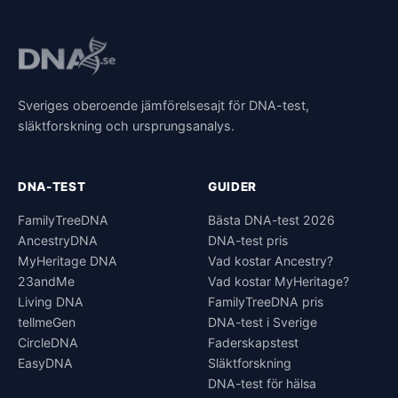
Sveriges oberoende jämförelsesajt för DNA-test,
släktforskning och ursprungsanalys.
DNA-TEST
GUIDER
FamilyTreeDNA
Bästa DNA-test 2026
AncestryDNA
DNA-test pris
MyHeritage DNA
Vad kostar Ancestry?
23andMe
Vad kostar MyHeritage?
Living DNA
FamilyTreeDNA pris
tellmeGen
DNA-test i Sverige
CircleDNA
Faderskapstest
EasyDNA
Släktforskning
DNA-test för hälsa