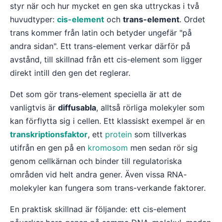
styr när och hur mycket en gen ska uttryckas i två
huvudtyper:
cis-element
och
trans-element
. Ordet
trans kommer från latin och betyder ungefär "på
andra sidan". Ett trans-element verkar därför på
avstånd, till skillnad från ett cis-element som ligger
direkt intill den gen det reglerar.
Det som gör trans-element speciella är att de
vanligtvis är
diffusabla
, alltså rörliga molekyler som
kan förflytta sig i cellen. Ett klassiskt exempel är en
transkriptionsfaktor
, ett
protein
som tillverkas
utifrån en gen på en
kromosom
men sedan rör sig
genom cellkärnan och binder till regulatoriska
områden vid helt andra gener. Även vissa RNA-
molekyler kan fungera som trans-verkande faktorer.
En praktisk skillnad är följande: ett cis-element