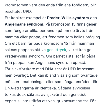
kromosomen vara den enda från ena föräldern, blir
resultatet UPD.
Ett konkret exempel är
Prader-Willis syndrom
och
Angelmans syndrom
. På kromosom 15 finns gener
som fungerar olika beroende på om de ärvts från
mamma eller pappa, ett fenomen som kallas prägling.
Om ett barn får båda kromosom 15 från mamman
saknas pappans aktiva
genuttryck
, vilket kan ge
Prader-Willis syndrom. Om barnet i stället får båda
från pappan kan Angelmans syndrom uppstå.
För släktforskare med DNA-test är UPD intressant
men ovanligt. Det kan ibland visa sig som oväntade
mönster i matchningar eller som långa områden där
DNA-strängarna är identiska. Sådana avvikelser
tolkas dock säkrast av sjukvård och genetisk
expertis, inte utifrån ett vanligt konsumenttest. För