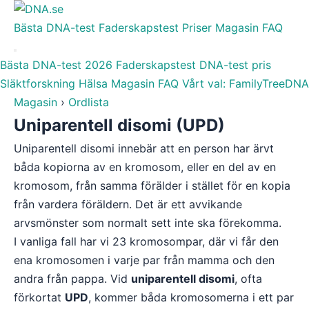
Bästa DNA-test
Faderskapstest
Priser
Magasin
FAQ
Bästa DNA-test 2026
Faderskapstest
DNA-test pris
Släktforskning
Hälsa
Magasin
FAQ
Vårt val: FamilyTreeDNA
Magasin
›
Ordlista
Uniparentell disomi (UPD)
Uniparentell disomi innebär att en person har ärvt
båda kopiorna av en kromosom, eller en del av en
kromosom, från samma förälder i stället för en kopia
från vardera föräldern. Det är ett avvikande
arvsmönster som normalt sett inte ska förekomma.
I vanliga fall har vi 23 kromosompar, där vi får den
ena kromosomen i varje par från mamma och den
andra från pappa. Vid
uniparentell disomi
, ofta
förkortat
UPD
, kommer båda kromosomerna i ett par