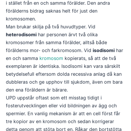
i stället från en och samma förälder. Den andra
förälderns bidrag saknas helt för just den
kromosomen.
Man brukar skilja på två huvudtyper. Vid
heterodisomi
har personen ärvt två olika
kromosomer från samma förälder, alltså både
förälderns mor- och farkromosom. Vid
isodisomi
har
en och samma
kromosom
kopierats, så att de två
exemplaren är identiska. Isodisomi kan vara särskilt
betydelsefull eftersom dolda recessiva anlag då kan
dubbleras och ge upphov till sjukdom, även om bara
den ena föräldern är bärare.
UPD uppstår oftast som ett misstag tidigt i
fosterutvecklingen eller vid bildningen av ägg och
spermier. En vanlig mekanism är att en cell först får
tre kopior av en kromosom och sedan korrigerar
detta genom att stöta bort en. Råkar den bortstötta