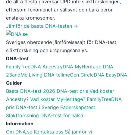
de allra flesta påverkar UPD inte släktforskningen,
eftersom fenomenet är sällsynt och bara berör
enstaka kromosomer.
Jämför de bästa DNA-testen →
Sveriges oberoende jämförelsesajt för DNA-test,
släktforskning och ursprungsanalys.
DNA-test
FamilyTreeDNA
AncestryDNA
MyHeritage DNA
23andMe
Living DNA
tellmeGen
CircleDNA
EasyDNA
Guider
Bästa DNA-test 2026
DNA-test pris
Vad kostar
Ancestry?
Vad kostar MyHeritage?
FamilyTreeDNA
pris
DNA-test i Sverige
Faderskapstest
Släktforskning
DNA-test för hälsa
Information
Om DNA.se
Kontakta oss
Så jämför vi