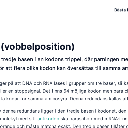
Bästa
(vobbelposition)
tredje basen i en kodons trippel, där parningen 
gör att flera olika kodon kan översättas till samma a
er på att DNA och RNA läses i grupper om tre baser, så k
ller en stoppsignal. Det finns 64 möjliga kodon men bara ci
ofta kodar för samma aminosyra. Denna redundans kallas at
av denna redundans ligger i den tredje basen i kodonet, den
-molekyl med sitt
antikodon
ska paras ihop med mRNA:t und
örande och måste matcha exakt. Den tredje basen tillåter 