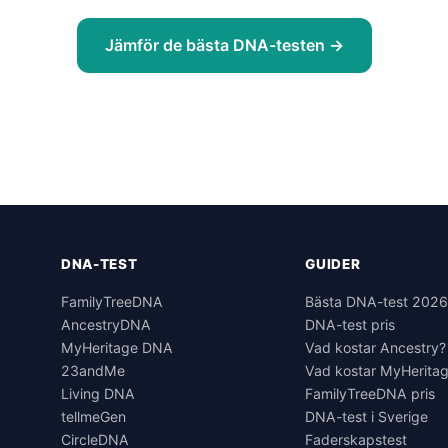
Jämför de bästa DNA-testen →
DNA-TEST
GUIDER
FamilyTreeDNA
Bästa DNA-test 202
AncestryDNA
DNA-test pris
MyHeritage DNA
Vad kostar Ancestry?
23andMe
Vad kostar MyHerita
Living DNA
FamilyTreeDNA pris
tellmeGen
DNA-test i Sverige
CircleDNA
Faderskapstest