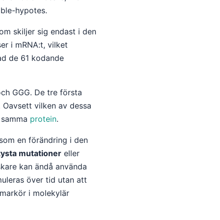
bble-hypotes.
m skiljer sig endast i den
er i mRNA:t, vilket
vad de 61 kodande
ch GGG. De tre första
 Oavsett vilken av dessa
ed samma
protein
.
rsom en förändring i den
tysta mutationer
eller
rskare kan ändå använda
uleras över tid utan att
 markör i molekylär