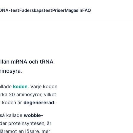
 DNA-test
Faderskapstest
Priser
Magasin
FAQ
mellan mRNA och tRNA
minosyra.
allade
kodon
. Varje kodon
rka 20 aminosyror, vilket
t koden är
degenererad
.
 så kallade
wobble-
er proteinsyntesen, är
däremot en lösare, mer