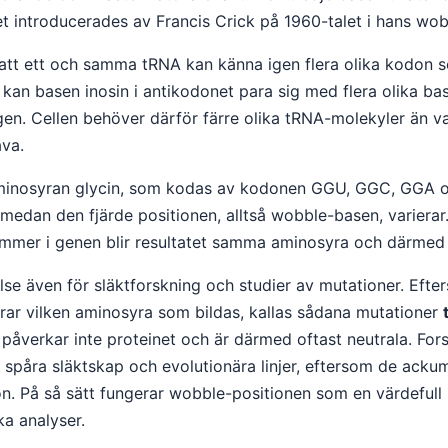
et introducerades av Francis Crick på 1960-talet i hans wo
r att ett och samma tRNA kan känna igen flera olika kodon so
 kan basen inosin i antikodonet para sig med flera olika bas
ngen. Cellen behöver därför färre olika tRNA-molekyler än 
äva.
aminosyran glycin, som kodas av kodonen GGU, GGC, GGA o
dan den fjärde positionen, alltså wobble-basen, varierar.
kommer i genen blir resultatet samma aminosyra och därm
e även för släktforskning och studier av mutationer. Efte
drar vilken aminosyra som bildas, kallas sådana mutationer
påverkar inte proteinet och är därmed oftast neutrala. Fo
 spåra släktskap och evolutionära linjer, eftersom de ackum
n. På så sätt fungerar wobble-positionen som en värdefull
ka analyser.