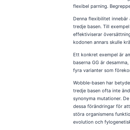
flexibel parning. Begrepp
Denna flexibilitet innebä
tredje basen. Till exempel
effektiviserar översättni
kodonen annars skulle kr
Ett konkret exempel är 
baserna GG är desamma, me
fyra varianter som före
Wobble-basen har betydels
tredje basen ofta inte än
synonyma mutationer. De 
dessa förändringar för att
störa organismens funktio
evolution och fylogenetis