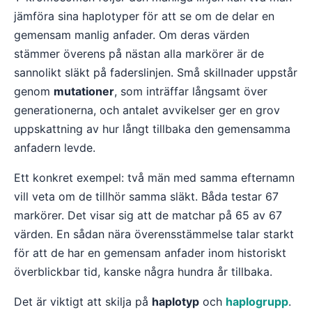
jämföra sina haplotyper för att se om de delar en
gemensam manlig anfader. Om deras värden
stämmer överens på nästan alla markörer är de
sannolikt släkt på faderslinjen. Små skillnader uppstår
genom
mutationer
, som inträffar långsamt över
generationerna, och antalet avvikelser ger en grov
uppskattning av hur långt tillbaka den gemensamma
anfadern levde.
Ett konkret exempel: två män med samma efternamn
vill veta om de tillhör samma släkt. Båda testar 67
markörer. Det visar sig att de matchar på 65 av 67
värden. En sådan nära överensstämmelse talar starkt
för att de har en gemensam anfader inom historiskt
överblickbar tid, kanske några hundra år tillbaka.
Det är viktigt att skilja på
haplotyp
och
haplogrupp
.