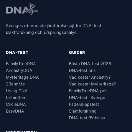
Sveriges oberoende jämförelsesajt för DNA-test,
släktforskning och ursprungsanalys.
DNA-TEST
GUIDER
FamilyTreeDNA
Bästa DNA-test 2026
AncestryDNA
DNA-test pris
MyHeritage DNA
Vad kostar Ancestry?
23andMe
Vad kostar MyHeritage?
Living DNA
FamilyTreeDNA pris
tellmeGen
DNA-test i Sverige
CircleDNA
Faderskapstest
EasyDNA
Släktforskning
DNA-test för hälsa