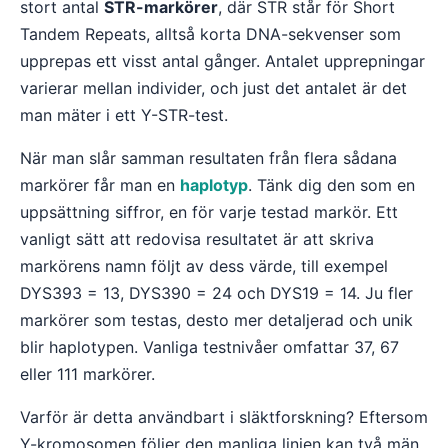
stort antal
STR-markörer
, där STR står för Short
Tandem Repeats, alltså korta DNA-sekvenser som
upprepas ett visst antal gånger. Antalet upprepningar
varierar mellan individer, och just det antalet är det
man mäter i ett Y-STR-test.
När man slår samman resultaten från flera sådana
markörer får man en
haplotyp
. Tänk dig den som en
uppsättning siffror, en för varje testad markör. Ett
vanligt sätt att redovisa resultatet är att skriva
markörens namn följt av dess värde, till exempel
DYS393 = 13, DYS390 = 24 och DYS19 = 14. Ju fler
markörer som testas, desto mer detaljerad och unik
blir haplotypen. Vanliga testnivåer omfattar 37, 67
eller 111 markörer.
Varför är detta användbart i släktforskning? Eftersom
Y-kromosomen följer den manliga linjen kan två män