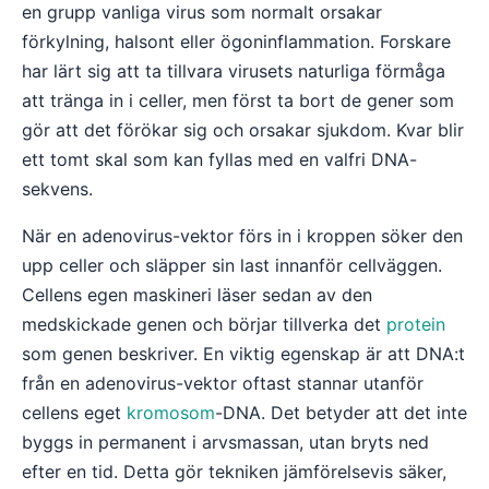
en grupp vanliga virus som normalt orsakar
förkylning, halsont eller ögoninflammation. Forskare
har lärt sig att ta tillvara virusets naturliga förmåga
att tränga in i celler, men först ta bort de gener som
gör att det förökar sig och orsakar sjukdom. Kvar blir
ett tomt skal som kan fyllas med en valfri DNA-
sekvens.
När en adenovirus-vektor förs in i kroppen söker den
upp celler och släpper sin last innanför cellväggen.
Cellens egen maskineri läser sedan av den
medskickade genen och börjar tillverka det
protein
som genen beskriver. En viktig egenskap är att DNA:t
från en adenovirus-vektor oftast stannar utanför
cellens eget
kromosom
-DNA. Det betyder att det inte
byggs in permanent i arvsmassan, utan bryts ned
efter en tid. Detta gör tekniken jämförelsevis säker,