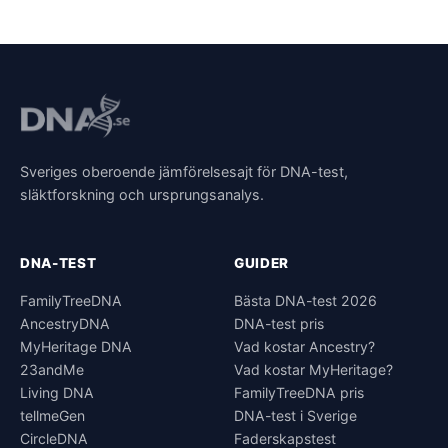
Sveriges oberoende jämförelsesajt för DNA-test,
släktforskning och ursprungsanalys.
DNA-TEST
GUIDER
FamilyTreeDNA
Bästa DNA-test 2026
AncestryDNA
DNA-test pris
MyHeritage DNA
Vad kostar Ancestry?
23andMe
Vad kostar MyHeritage?
Living DNA
FamilyTreeDNA pris
tellmeGen
DNA-test i Sverige
CircleDNA
Faderskapstest