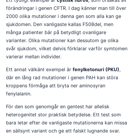
Ett tydligt exempel är
cystisk fibros
, som orsakas av
förändringar i genen CFTR. I dag känner man till över
2000 olika mutationer i denna gen som alla kan ge
sjukdomen. Den vanligaste kallas F508del, men
många patienter bär på betydligt ovanligare
varianter. Olika mutationer kan dessutom ge olika
svår sjukdom, vilket delvis förklarar varför symtomen
varierar mellan individer.
Ett annat välkänt exempel är
fenylketonuri (PKU)
,
där en lång rad mutationer i genen PAH kan störa
kroppens förmåga att bryta ner aminosyran
fenylalanin.
För den som genomgår en gentest har allelisk
heterogenitet stor praktisk betydelse. Ett test som
bara letar efter de vanligaste mutationerna kan missa
en sällsynt variant och ge ett falskt lugnande svar.