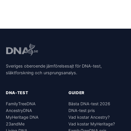
Sveriges oberoende jämförelsesajt för DNA-test,
släktforskning och ursprungsanalys.
DNA-TEST
GUIDER
FamilyTreeDNA
Bästa DNA-test 2026
AncestryDNA
DNA-test pris
MyHeritage DNA
Vad kostar Ancestry?
23andMe
Vad kostar MyHeritage?
Living DNA
FamilyTreeDNA pris