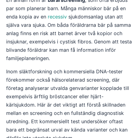
En annan form är
bärarscreening
, som ofta erbjuds
par som planerar barn. Många människor bär på en
enda kopia av en
recessiv
sjukdomsanlag utan att
själva vara sjuka. Om båda föräldrarna bär på samma
anlag finns en risk att barnet ärver två kopior och
insjuknar, exempelvis i cystisk fibros. Genom att testa
blivande föräldrar kan man få information inför
familjeplaneringen.
Inom släktforskning och kommersiella DNA-tester
förekommer också hälsorelaterad screening, där
företag analyserar utvalda genvarianter kopplade till
exempelvis ärftlig bröstcancer eller hjärt-
kärlsjukdom. Här är det viktigt att förstå skillnaden
mellan en screening och en fullständig diagnostisk
utredning. Ett kommersiellt test undersöker oftast
bara ett begränsat urval av kända varianter och kan