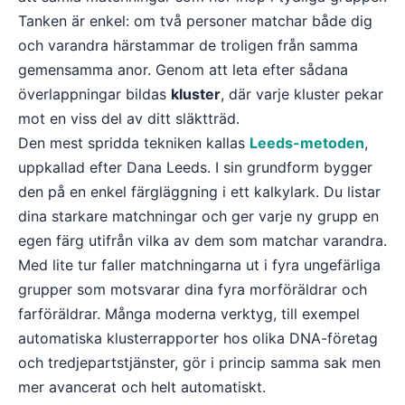
Tanken är enkel: om två personer matchar både dig
och varandra härstammar de troligen från samma
gemensamma anor. Genom att leta efter sådana
överlappningar bildas
kluster
, där varje kluster pekar
mot en viss del av ditt släktträd.
Den mest spridda tekniken kallas
Leeds-metoden
,
uppkallad efter Dana Leeds. I sin grundform bygger
den på en enkel färgläggning i ett kalkylark. Du listar
dina starkare matchningar och ger varje ny grupp en
egen färg utifrån vilka av dem som matchar varandra.
Med lite tur faller matchningarna ut i fyra ungefärliga
grupper som motsvarar dina fyra morföräldrar och
farföräldrar. Många moderna verktyg, till exempel
automatiska klusterrapporter hos olika DNA-företag
och tredjepartstjänster, gör i princip samma sak men
mer avancerat och helt automatiskt.