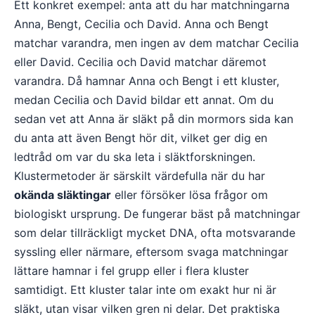
Ett konkret exempel: anta att du har matchningarna
Anna, Bengt, Cecilia och David. Anna och Bengt
matchar varandra, men ingen av dem matchar Cecilia
eller David. Cecilia och David matchar däremot
varandra. Då hamnar Anna och Bengt i ett kluster,
medan Cecilia och David bildar ett annat. Om du
sedan vet att Anna är släkt på din mormors sida kan
du anta att även Bengt hör dit, vilket ger dig en
ledtråd om var du ska leta i släktforskningen.
Klustermetoder är särskilt värdefulla när du har
okända släktingar
eller försöker lösa frågor om
biologiskt ursprung. De fungerar bäst på matchningar
som delar tillräckligt mycket DNA, ofta motsvarande
syssling eller närmare, eftersom svaga matchningar
lättare hamnar i fel grupp eller i flera kluster
samtidigt. Ett kluster talar inte om exakt hur ni är
släkt, utan visar vilken gren ni delar. Det praktiska