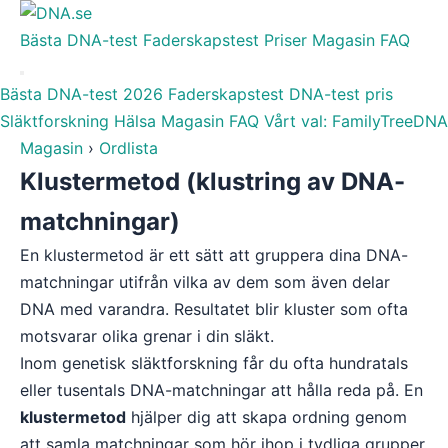
Bästa DNA-test
Faderskapstest
Priser
Magasin
FAQ
Bästa DNA-test 2026
Faderskapstest
DNA-test pris
Släktforskning
Hälsa
Magasin
FAQ
Vårt val: FamilyTreeDNA
Magasin
›
Ordlista
Klustermetod (klustring av DNA-
matchningar)
En klustermetod är ett sätt att gruppera dina DNA-
matchningar utifrån vilka av dem som även delar
DNA med varandra. Resultatet blir kluster som ofta
motsvarar olika grenar i din släkt.
Inom genetisk släktforskning får du ofta hundratals
eller tusentals DNA-matchningar att hålla reda på. En
klustermetod
hjälper dig att skapa ordning genom
att samla matchningar som hör ihop i tydliga grupper.