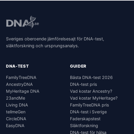
Sveriges oberoende jämförelsesajt för DNA-test,
släktforskning och ursprungsanalys.
DNA-TEST
GUIDER
FamilyTreeDNA
Bästa DNA-test 2026
AncestryDNA
DNA-test pris
MyHeritage DNA
Vad kostar Ancestry?
23andMe
Vad kostar MyHeritage?
Living DNA
FamilyTreeDNA pris
tellmeGen
DNA-test i Sverige
CircleDNA
Faderskapstest
EasyDNA
Släktforskning
DNA-test för hälsa