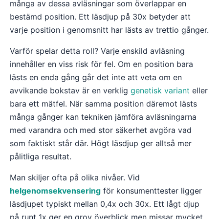
många av dessa avläsningar som överlappar en
bestämd position. Ett läsdjup på 30x betyder att
varje position i genomsnitt har lästs av trettio gånger.
Varför spelar detta roll? Varje enskild avläsning
innehåller en viss risk för fel. Om en position bara
lästs en enda gång går det inte att veta om en
avvikande bokstav är en verklig
genetisk variant
eller
bara ett mätfel. När samma position däremot lästs
många gånger kan tekniken jämföra avläsningarna
med varandra och med stor säkerhet avgöra vad
som faktiskt står där. Högt läsdjup ger alltså mer
pålitliga resultat.
Man skiljer ofta på olika nivåer. Vid
helgenomsekvensering
för konsumenttester ligger
läsdjupet typiskt mellan 0,4x och 30x. Ett lågt djup
på runt 1x ger en grov överblick men missar mycket