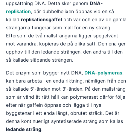
uppsättning DNA. Detta sker genom
DNA-
replikation
, där dubbelhelixen öppnas vid en så
kallad
replikationsgaffel
och var och en av de gamla
strängarna fungerar som mall för en ny sträng.
Eftersom de två mallsträngarna ligger spegelvänt
mot varandra, kopieras de på olika sätt. Den ena ger
upphov till den ledande strängen, den andra till den
så kallade släpande strängen.
Det enzym som bygger nytt DNA,
DNA-polymeras
,
kan bara arbeta i en enda riktning, nämligen från den
så kallade 5'-änden mot 3'-änden. På den mallsträng
som är vänd åt rätt håll kan polymeraset därför följa
efter när gaffeln öppnas och lägga till nya
byggstenar i ett enda långt, obrutet sträck. Det är
denna kontinuerligt syntetiserade sträng som kallas
ledande sträng
.