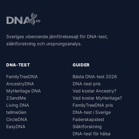
Sveriges oberoende jämförelsesajt för DNA-test,
släktforskning och ursprungsanalys.
DNA-TEST
GUIDER
FamilyTreeDNA
Bästa DNA-test 2026
AncestryDNA
DNA-test pris
MyHeritage DNA
Vad kostar Ancestry?
23andMe
Vad kostar MyHeritage?
Living DNA
FamilyTreeDNA pris
tellmeGen
DNA-test i Sverige
CircleDNA
Faderskapstest
EasyDNA
Släktforskning
DNA-test för hälsa