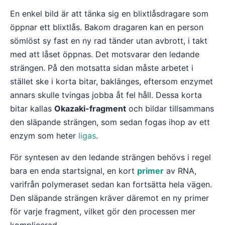
En enkel bild är att tänka sig en blixtlåsdragare som
öppnar ett blixtlås. Bakom dragaren kan en person
sömlöst sy fast en ny rad tänder utan avbrott, i takt
med att låset öppnas. Det motsvarar den ledande
strängen. På den motsatta sidan måste arbetet i
stället ske i korta bitar, baklänges, eftersom enzymet
annars skulle tvingas jobba åt fel håll. Dessa korta
bitar kallas
Okazaki-fragment
och bildar tillsammans
den släpande strängen, som sedan fogas ihop av ett
enzym som heter
ligas
.
För syntesen av den ledande strängen behövs i regel
bara en enda startsignal, en kort
primer
av RNA,
varifrån polymeraset sedan kan fortsätta hela vägen.
Den släpande strängen kräver däremot en ny primer
för varje fragment, vilket gör den processen mer