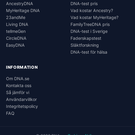
AncestryDNA
DNA-test pris
MyHeritage DNA
Vad kostar Ancestry?
23andMe
Vad kostar MyHeritage?
Living DNA
FamilyTreeDNA pris
tellmeGen
DNA-test i Sverige
CircleDNA
Faderskapstest
EasyDNA
Släktforskning
DNA-test för hälsa
INFORMATION
Om DNA.se
Kontakta oss
Så jämför vi
Användarvillkor
Integritetspolicy
FAQ