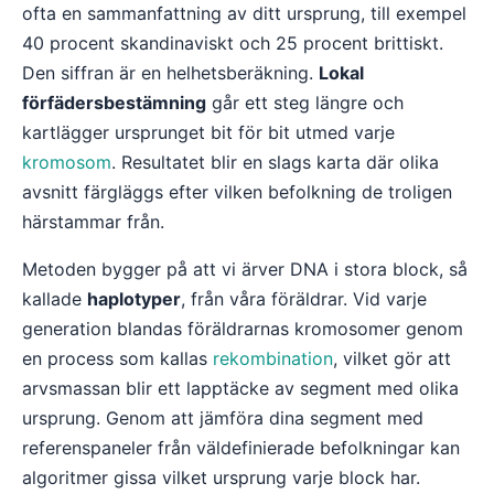
ofta en sammanfattning av ditt ursprung, till exempel
40 procent skandinaviskt och 25 procent brittiskt.
Den siffran är en helhetsberäkning.
Lokal
förfädersbestämning
går ett steg längre och
kartlägger ursprunget bit för bit utmed varje
kromosom
. Resultatet blir en slags karta där olika
avsnitt färgläggs efter vilken befolkning de troligen
härstammar från.
Metoden bygger på att vi ärver DNA i stora block, så
kallade
haplotyper
, från våra föräldrar. Vid varje
generation blandas föräldrarnas kromosomer genom
en process som kallas
rekombination
, vilket gör att
arvsmassan blir ett lapptäcke av segment med olika
ursprung. Genom att jämföra dina segment med
referenspaneler från väldefinierade befolkningar kan
algoritmer gissa vilket ursprung varje block har.