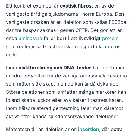
Ett konkret exempel är
cystisk fibros
, en av de
vanligaste ärftliga sjukdomarna i norra Europa. Den
vanligaste orsaken är en deletion som kallas F508del,
där tre baspar saknas i genen CFTR. Det gör att en
enda
aminosyra
faller bort i ett livsviktigt
protein
som reglerar salt- och vätsketransport i kroppens
celler.
Inom
släktforskning och DNA-tester
har deletioner
mindre betydelse för de vanliga autosomala testerna
som mäter släktskap, men de kan ändå dyka upp.
Större deletioner som omfattar många markörer kan
ibland skapa luckor eller avvikelser i testresultaten.
Inom hälsorelaterad gentestning letar man däremot
aktivt efter kända sjukdomsorsakande deletioner.
Motsatsen till en deletion är en
insertion
, där extra