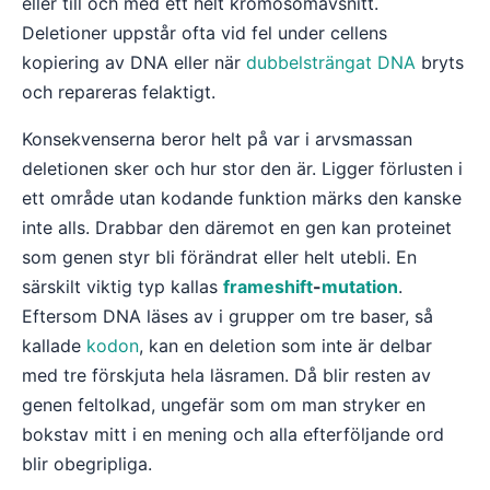
eller till och med ett helt kromosomavsnitt.
Deletioner uppstår ofta vid fel under cellens
kopiering av DNA eller när
dubbelsträngat DNA
bryts
och repareras felaktigt.
Konsekvenserna beror helt på var i arvsmassan
deletionen sker och hur stor den är. Ligger förlusten i
ett område utan kodande funktion märks den kanske
inte alls. Drabbar den däremot en gen kan proteinet
som genen styr bli förändrat eller helt utebli. En
särskilt viktig typ kallas
frameshift
-
mutation
.
Eftersom DNA läses av i grupper om tre baser, så
kallade
kodon
, kan en deletion som inte är delbar
med tre förskjuta hela läsramen. Då blir resten av
genen feltolkad, ungefär som om man stryker en
bokstav mitt i en mening och alla efterföljande ord
blir obegripliga.