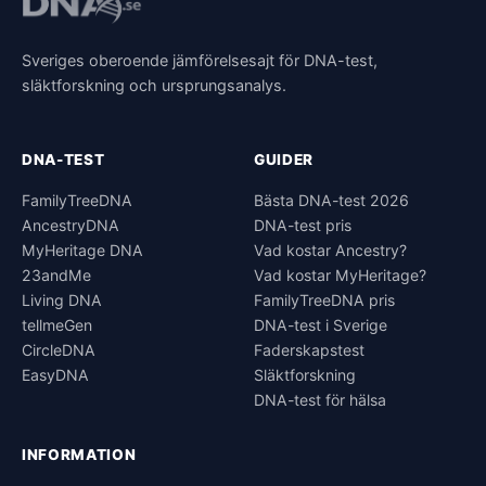
Sveriges oberoende jämförelsesajt för DNA-test,
släktforskning och ursprungsanalys.
DNA-TEST
GUIDER
FamilyTreeDNA
Bästa DNA-test 2026
AncestryDNA
DNA-test pris
MyHeritage DNA
Vad kostar Ancestry?
23andMe
Vad kostar MyHeritage?
Living DNA
FamilyTreeDNA pris
tellmeGen
DNA-test i Sverige
CircleDNA
Faderskapstest
EasyDNA
Släktforskning
DNA-test för hälsa
INFORMATION